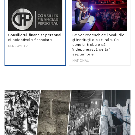
Consilierul financiar personal
Se vor redeschide localurile
si obiectivele financiare
și instituțiile culturale. Ce
condiții trebuie să
BPNEWS TV
îndeplinească de la 1
septembrie
NATIONAL