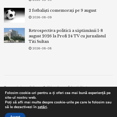
2 fotbaliști comemorați pe 9 august
2026-08-09
Retrospectiva politică a săptămânii 1-8
august 2026 la Profi 24 TV cu jurnalistul
Titi Sultan
2026-08-08
Termeni si conditii
Politica de confidentialitate
Folosim cookie-uri pentru a-ți oferi cea mai bună experiență pe
Facebook
Contact
site-ul nostru web.
Poți să afli mai multe despre cookie-urile pe care le folosim sau
© 2019
bpnews
- Business & Politics News
bpnews
.
This website uses GDPR cookies. By continuing to use this
să le dezactivezi în
setări
.
website you are giving consent to cookies being used. Visit our
Accept