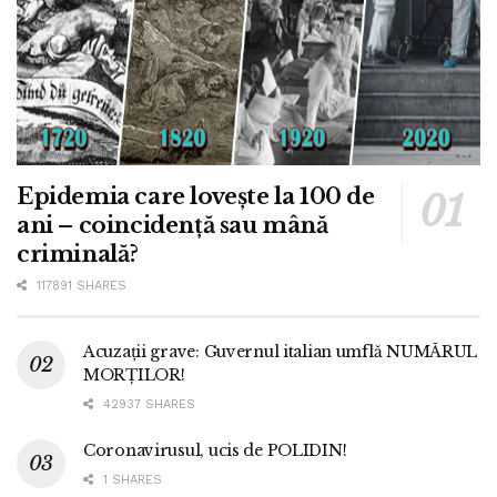
Epidemia care lovește la 100 de
ani – coincidență sau mână
criminală?
117891 SHARES
Acuzații grave: Guvernul italian umflă NUMĂRUL
MORȚILOR!
42937 SHARES
Coronavirusul, ucis de POLIDIN!
1 SHARES