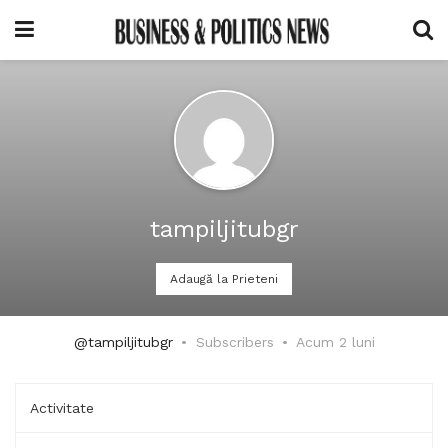
tampiljitubgr
Adaugă la Prieteni
@tampiljitubgr
Subscribers
Acum 2 luni
Activitate