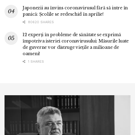
Japonezii au învins coronavirusul fără să intre în
panică: Școlile se redeschid în aprilie!
80620 SHARES
12 experți în probleme de sănătate se exprimă
împotriva isteriei coronavirusului: Măsurile luate
de guverne vor distruge viețile a milioane de
oameni!
1 SHARES