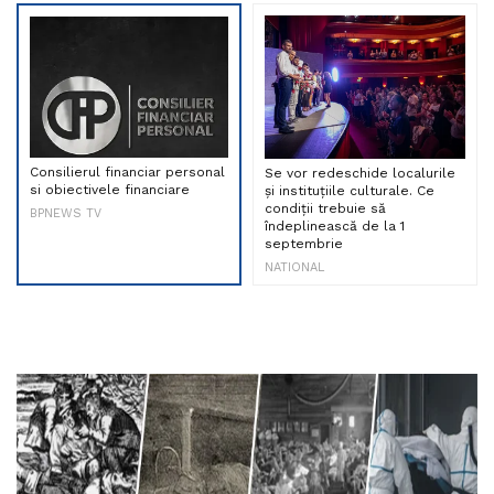
Consilierul financiar personal
Se vor redeschide localurile
si obiectivele financiare
și instituțiile culturale. Ce
condiții trebuie să
BPNEWS TV
îndeplinească de la 1
septembrie
NATIONAL