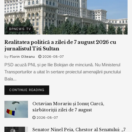
BPNEWS TV
Realitatea politică a zilei de 7 august 2026 cu
jurnalistul Titi Sultan
by
Florin Olteanu
2026-08-07
PSD acuză PNL și pe Ilie Bolojan de minciună. Nu Ministerul
Transporturilor a uitat în sertare proiectul amenajării punctului
Bala...
CONTINUE READING
Octavian Morariu și Ionuț Curcă,
sărbătoriții zilei de 7 august
2026-08-07
Senator Ninel Peia, Chestor al Senatului: „7