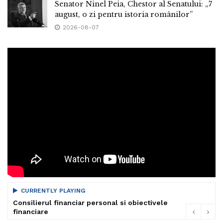
Senator Ninel Peia, Chestor al Senatului: „7
august, o zi pentru istoria românilor”
2026-08-07
CURRENTLY PLAYING
Consilierul financiar personal si obiectivele
financiare