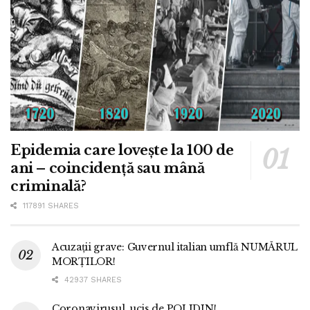
Epidemia care lovește la 100 de
ani – coincidență sau mână
criminală?
117891 SHARES
Acuzații grave: Guvernul italian umflă NUMĂRUL
MORȚILOR!
42937 SHARES
Coronavirusul, ucis de POLIDIN!