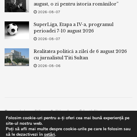
august, o zi pentru istoria românilor”
2026-08-07
SuperLiga, Etapa a IV-a, programul
perioadei 7-10 august 2026
2026-08-07
Realitatea politică a zilei de 6 august 2026
cu jurnalistul Titi Sultan
2026-08-06
Termeni si conditii
Politica de confidentialitate
Folosim cookie-uri pentru a-ți oferi cea mai bună experiență pe
Facebook
Contact
site-ul nostru web.
Poți să afli mai multe despre cookie-urile pe care le folosim sau
© 2019
bpnews
- Business & Politics News
bpnews
.
This website uses GDPR cookies. By continuing to use this
să le dezactivezi în
setări
.