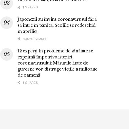
1 SHARES
Japonezii au învins coronavirusul fără
să intre în panică: Școlile se redeschid
în aprilie!
80620 SHARES
12 experți în probleme de sănătate se
exprimă împotriva isteriei
coronavirusului: Măsurile luate de
guverne vor distruge viețile a milioane
de oameni!
1 SHARES