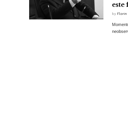
este 
by
Florin
Momentel
neobserv