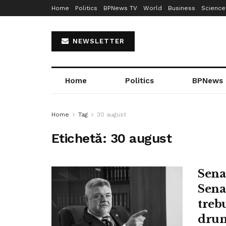
Home
Politics
BPNews TV
World
Business
Science
NEWSLETTER
Home
Politics
BPNews
Home
Tag
30 august
Etichetă:
30 august
Sena
Senat
treb
drum