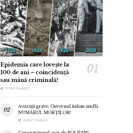
Epidemia care lovește la
100 de ani – coincidență
sau mână criminală?
117891 SHARES
Acuzații grave: Guvernul italian umflă
NUMĂRUL MORȚILOR!
42937 SHARES
Coronavirusul, ucis de POLIDIN!