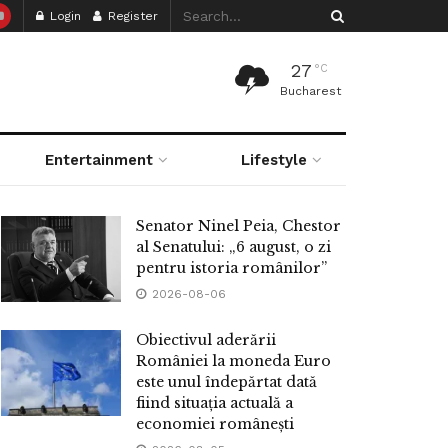
Login
Register
27
°C
Bucharest
Entertainment
Lifestyle
Senator Ninel Peia, Chestor
al Senatului: „6 august, o zi
pentru istoria românilor”
2026-08-06
Obiectivul aderării
României la moneda Euro
este unul îndepărtat dată
fiind situația actuală a
economiei românești