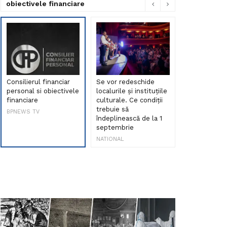
obiectivele financiare
Consilierul financiar
Se vor redeschide
Debut de sen
personal si obiectivele
localurile și instituțiile
muzica româ
financiare
culturale. Ce condiții
Maria Peia r
trebuie să
Internetul la
BPNEWS TV
îndeplinească de la 1
ani!
septembrie
NATIONAL
NATIONAL