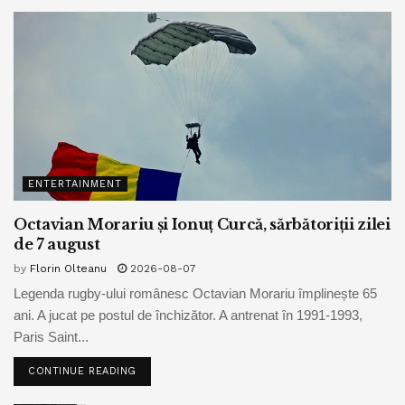
ENTERTAINMENT
Octavian Morariu și Ionuț Curcă, sărbătoriții zilei
de 7 august
by
Florin Olteanu
2026-08-07
Legenda rugby-ului românesc Octavian Morariu împlinește 65
ani. A jucat pe postul de închizător. A antrenat în 1991-1993,
Paris Saint...
CONTINUE READING