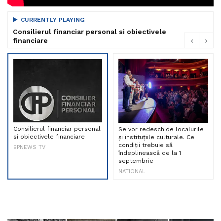
CURRENTLY PLAYING
Consilierul financiar personal si obiectivele
financiare
Consilierul financiar personal
Se vor redeschide localurile
si obiectivele financiare
și instituțiile culturale. Ce
condiții trebuie să
BPNEWS TV
îndeplinească de la 1
septembrie
NATIONAL