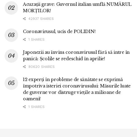
Acuzații grave: Guvernul italian umflă NUMĂRUL
MORȚILOR!
42937 SHARES
Coronavirusul, ucis de POLIDIN!
1 SHARES
Japonezii au învins coronavirusul fără să intre în
panică: Școlile se redeschid în aprilie!
80620 SHARES
12 experți în probleme de sănătate se exprimă
împotriva isteriei coronavirusului: Măsurile luate
de guverne vor distruge viețile a milioane de
oameni!
1 SHARES