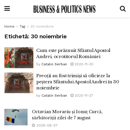
Home
Tag
30 noiembrie
Etichetă:
30 noiembrie
Cum este prăznuit Sfântul Apostol
Andrei, ocrotitorul României
by
Catalin Serban
2020-11-30
Preoții au fost trimiși să oficieze la
peștera Sfântului Apostol Andrei în 30
noiembrie
by
Catalin Serban
2020-11-27
Octavian Morariu și Ionuț Curcă,
sărbătoriții zilei de 7 august
2026-08-07