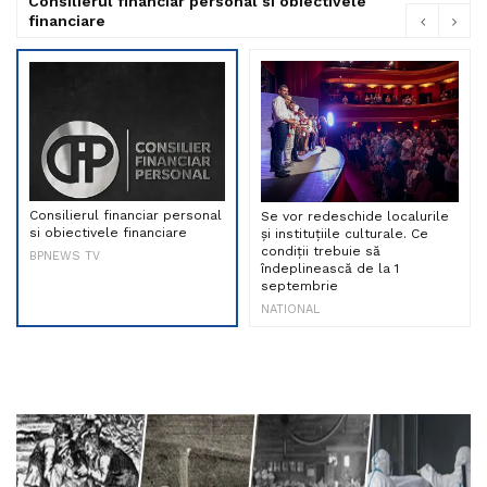
Consilierul financiar personal si obiectivele
financiare
Consilierul financiar personal
Se vor redeschide localurile
si obiectivele financiare
și instituțiile culturale. Ce
condiții trebuie să
BPNEWS TV
îndeplinească de la 1
septembrie
NATIONAL