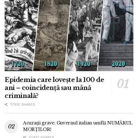
Epidemia care lovește la 100 de
ani – coincidență sau mână
criminală?
117891 SHARES
Acuzații grave: Guvernul italian umflă NUMĂRUL
MORȚILOR!
42937 SHARES