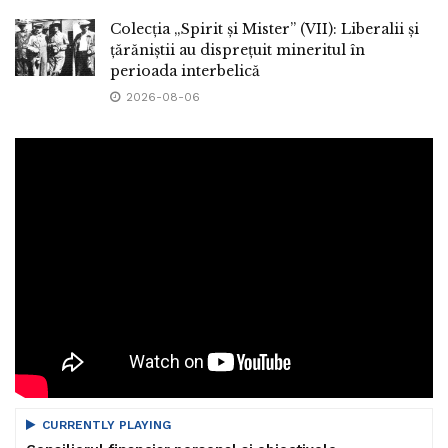
Colecția „Spirit și Mister” (VII): Liberalii și
țărăniștii au disprețuit mineritul în
perioada interbelică
2026-08-06
CURRENTLY PLAYING