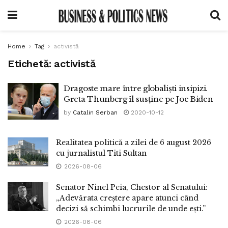
Home
Tag
activistă
Etichetă:
activistă
Dragoste mare între globaliști insipizi.
Greta Thunberg îl susține pe Joe Biden
by
Catalin Serban
2020-10-12
Realitatea politică a zilei de 6 august 2026
cu jurnalistul Titi Sultan
2026-08-06
Senator Ninel Peia, Chestor al Senatului:
„Adevărata creștere apare atunci când
decizi să schimbi lucrurile de unde ești.”
2026-08-06