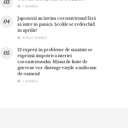
1 SHARES
Japonezii au învins coronavirusul fără
să intre în panică: Școlile se redeschid
în aprilie!
80620 SHARES
12 experți în probleme de sănătate se
exprimă împotriva isteriei
coronavirusului: Măsurile luate de
guverne vor distruge viețile a milioane
de oameni!
1 SHARES