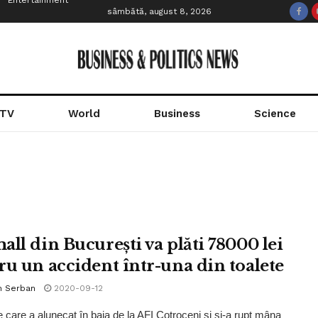
Entertainment
sâmbătă, august 8, 2026
 TV
World
Business
Science
all din București va plăti 78000 lei
ru un accident într-una din toalete
n Serban
2020-09-12
 care a alunecat în baia de la AFI Cotroceni și și-a rupt mâna