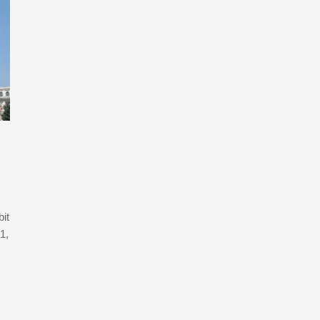
it
1,