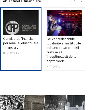
obiectivele financiare
Consilierul financiar
Se vor redeschide
Debut de sen
personal si obiectivele
localurile și instituțiile
muzica româ
financiare
culturale. Ce condiții
Maria Peia r
trebuie să
Internetul la
BPNEWS TV
îndeplinească de la 1
ani!
septembrie
NATIONAL
NATIONAL