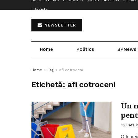
Home
Politics
BPNews TV
World
Business
Science
Lifestyle
NEWSLETTER
Home
Politics
BPNews
Home
Tag
afi cotroceni
Etichetă:
afi cotroceni
Un m
pent
by
Catali
O femeie