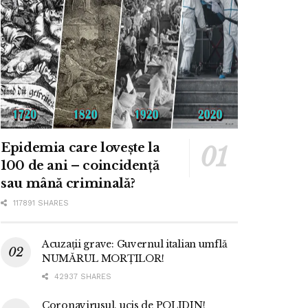
Epidemia care lovește la
100 de ani – coincidență
sau mână criminală?
117891 SHARES
Acuzații grave: Guvernul italian umflă
NUMĂRUL MORȚILOR!
42937 SHARES
Coronavirusul, ucis de POLIDIN!