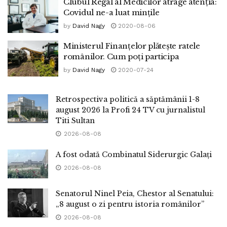
Clubul Regal al Medicilor atrage atenția:
Covidul ne-a luat mințile
by
David Nagy
2020-08-06
Ministerul Finanțelor plătește ratele
românilor. Cum poți participa
by
David Nagy
2020-07-24
Retrospectiva politică a săptămânii 1-8
august 2026 la Profi 24 TV cu jurnalistul
Titi Sultan
2026-08-08
A fost odată Combinatul Siderurgic Galați
2026-08-08
Senatorul Ninel Peia, Chestor al Senatului:
„8 august o zi pentru istoria românilor”
2026-08-08