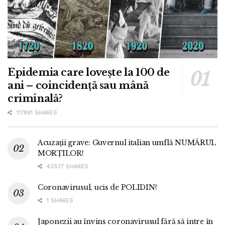
Epidemia care lovește la 100 de
ani – coincidență sau mână
criminală?
117891 SHARES
Acuzații grave: Guvernul italian umflă NUMĂRUL
MORȚILOR!
42937 SHARES
Coronavirusul, ucis de POLIDIN!
1 SHARES
Japonezii au învins coronavirusul fără să intre în