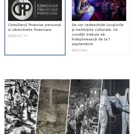
Consilierul financiar personal
Se vor redeschide localurile
si obiectivele financiare
și instituțiile culturale. Ce
condiții trebuie să
BPNEWS TV
îndeplinească de la 1
septembrie
NATIONAL