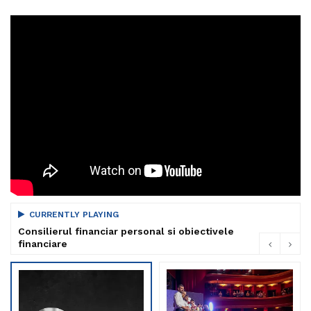
CURRENTLY PLAYING
Consilierul financiar personal si obiectivele
financiare