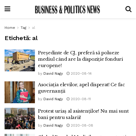
Home
Tag
al
Etichetă:
al
Președinte de CJ, preferă să polueze
mediul când are la dispoziție fonduri
europene!
by
David Nagy
2020-08-14
Asociația elevilor, apel disperat! Ce fac
guvernanții
by
David Nagy
2020-08-11
Protest uriaș al asistenților! Nu mai sunt
bani pentru salarii!
by
David Nagy
2020-08-08