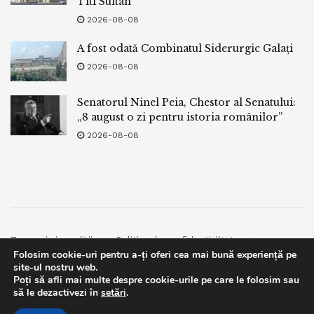
Titi Sultan
2026-08-08
A fost odată Combinatul Siderurgic Galați
2026-08-08
Senatorul Ninel Peia, Chestor al Senatului:
„8 august o zi pentru istoria românilor”
2026-08-08
Termeni si conditii
Politica de confidentialitate
Folosim cookie-uri pentru a-ți oferi cea mai bună experiență pe
Facebook
Contact
site-ul nostru web.
Poți să afli mai multe despre cookie-urile pe care le folosim sau
© 2019
bpnews
- Business & Politics News
bpnews
.
This website uses GDPR cookies. By continuing to use this
să le dezactivezi în
setări
.
website you are giving consent to cookies being used. Visit our