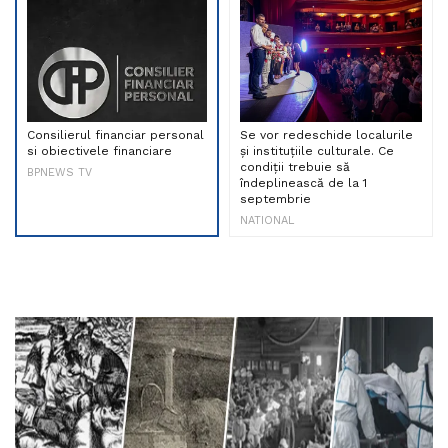
Consilierul financiar personal
Se vor redeschide localurile
si obiectivele financiare
și instituțiile culturale. Ce
condiții trebuie să
BPNEWS TV
îndeplinească de la 1
septembrie
NATIONAL