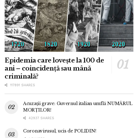
Epidemia care lovește la 100 de
ani – coincidență sau mână
criminală?
117891 SHARES
Acuzații grave: Guvernul italian umflă NUMĂRUL
MORȚILOR!
42937 SHARES
Coronavirusul, ucis de POLIDIN!