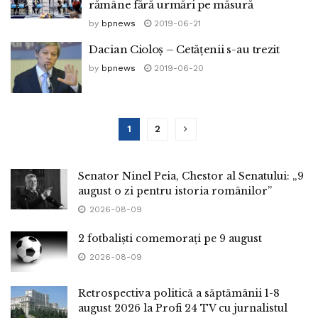
rămâne fără urmări pe măsură
by
bpnews
2019-06-21
Dacian Cioloş – Cetățenii s-au trezit
by
bpnews
2019-06-20
1
2
Senator Ninel Peia, Chestor al Senatului: „9
august o zi pentru istoria românilor”
2026-08-09
2 fotbaliști comemorați pe 9 august
2026-08-09
Retrospectiva politică a săptămânii 1-8
august 2026 la Profi 24 TV cu jurnalistul