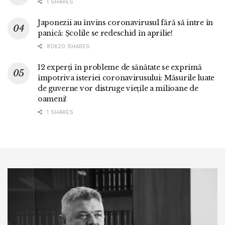
1 SHARES
Japonezii au învins coronavirusul fără să intre în
panică: Școlile se redeschid în aprilie!
80620 SHARES
12 experți în probleme de sănătate se exprimă
împotriva isteriei coronavirusului: Măsurile luate
de guverne vor distruge viețile a milioane de
oameni!
1 SHARES