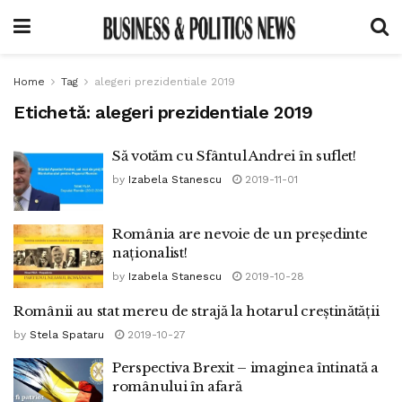
Home
Tag
alegeri prezidentiale 2019
Etichetă:
alegeri prezidentiale 2019
Să votăm cu Sfântul Andrei în suflet!
by
Izabela Stanescu
2019-11-01
România are nevoie de un președinte
naționalist!
by
Izabela Stanescu
2019-10-28
Românii au stat mereu de strajă la hotarul creștinătății
by
Stela Spataru
2019-10-27
Perspectiva Brexit – imaginea întinată a
românului în afară