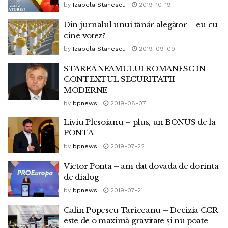
by
Izabela Stanescu
2019-10-19
Din jurnalul unui tânăr alegător – eu cu
cine votez?
by
Izabela Stanescu
2019-09-09
STAREA NEAMULUI ROMANESC IN
CONTEXTUL SECURITATII
MODERNE
by
bpnews
2019-08-07
Liviu Plesoianu – plus, un BONUS de la
PONTA
by
bpnews
2019-07-22
Victor Ponta – am dat dovada de dorinta
de dialog
by
bpnews
2019-07-21
Calin Popescu Tariceanu – Decizia CCR
este de o maximă gravitate și nu poate