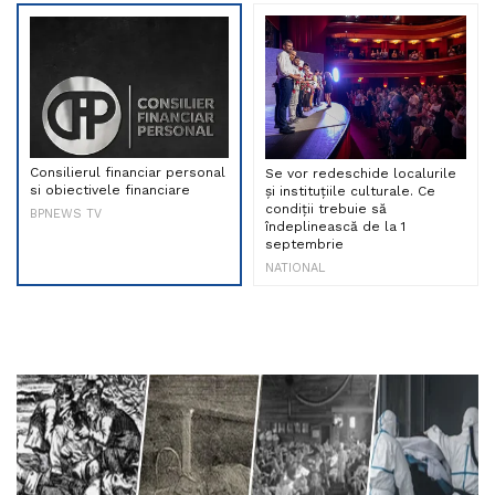
Consilierul financiar personal
Se vor redeschide localurile
si obiectivele financiare
și instituțiile culturale. Ce
condiții trebuie să
BPNEWS TV
îndeplinească de la 1
septembrie
NATIONAL