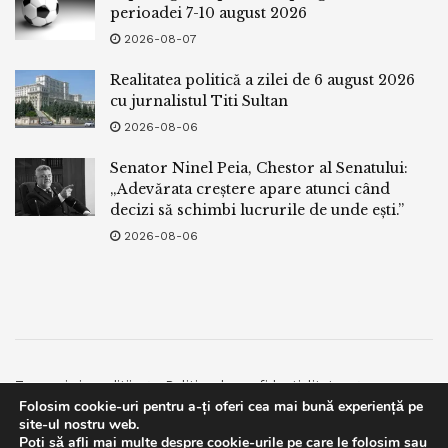
perioadei 7-10 august 2026
2026-08-07
Realitatea politică a zilei de 6 august 2026
cu jurnalistul Titi Sultan
2026-08-06
Senator Ninel Peia, Chestor al Senatului:
„Adevărata creștere apare atunci când
decizi să schimbi lucrurile de unde ești.”
2026-08-06
Termeni si conditii
Politica de confidentialitate
Folosim cookie-uri pentru a-ți oferi cea mai bună experiență pe
Facebook
Contact
site-ul nostru web.
Poți să afli mai multe despre cookie-urile pe care le folosim sau
© 2019
bpnews
- Business & Politics News
bpnews
.