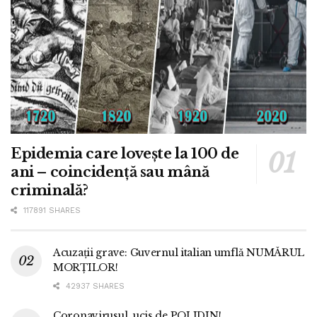
Epidemia care lovește la 100 de
ani – coincidență sau mână
criminală?
117891 SHARES
Acuzații grave: Guvernul italian umflă NUMĂRUL
MORȚILOR!
42937 SHARES
Coronavirusul, ucis de POLIDIN!