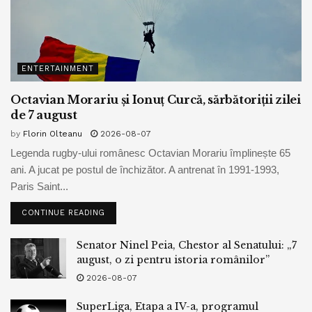
ENTERTAINMENT
Octavian Morariu și Ionuț Curcă, sărbătoriții zilei
de 7 august
by
Florin Olteanu
2026-08-07
Legenda rugby-ului românesc Octavian Morariu împlinește 65
ani. A jucat pe postul de închizător. A antrenat în 1991-1993,
Paris Saint...
CONTINUE READING
Senator Ninel Peia, Chestor al Senatului: „7
august, o zi pentru istoria românilor”
2026-08-07
SuperLiga, Etapa a IV-a, programul