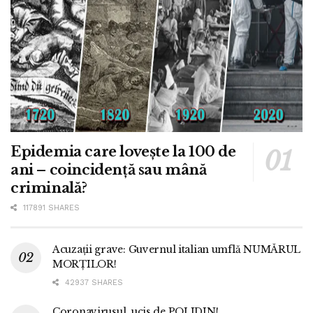
Epidemia care lovește la 100 de
ani – coincidență sau mână
criminală?
117891 SHARES
Acuzații grave: Guvernul italian umflă NUMĂRUL
MORȚILOR!
42937 SHARES
Coronavirusul, ucis de POLIDIN!