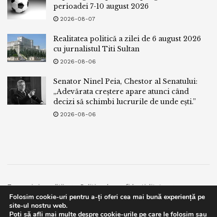
perioadei 7-10 august 2026
2026-08-07
Realitatea politică a zilei de 6 august 2026
cu jurnalistul Titi Sultan
2026-08-06
Senator Ninel Peia, Chestor al Senatului:
„Adevărata creștere apare atunci când
decizi să schimbi lucrurile de unde ești.”
2026-08-06
Termeni si conditii
Politica de confidentialitate
Folosim cookie-uri pentru a-ți oferi cea mai bună experiență pe
Facebook
Contact
site-ul nostru web.
Poți să afli mai multe despre cookie-urile pe care le folosim sau
© 2019
bpnews
- Business & Politics News
bpnews
.