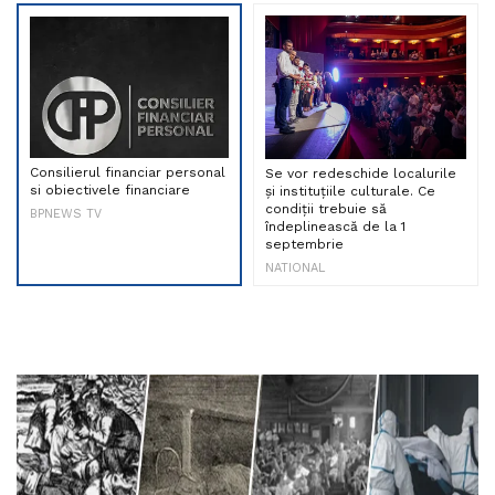
Consilierul financiar personal
Se vor redeschide localurile
si obiectivele financiare
și instituțiile culturale. Ce
condiții trebuie să
BPNEWS TV
îndeplinească de la 1
septembrie
NATIONAL