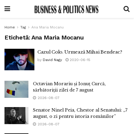
Home
Tag
Ana Maria Mocanu
Etichetă:
Ana Maria Mocanu
Cazul Colo. Urmează Mihai Bendeac?
by
David Nagy
2020-06-15
Octavian Morariu și Ionuț Curcă,
sărbătoriții zilei de 7 august
2026-08-07
Senator Ninel Peia, Chestor al Senatului: „7
august, o zi pentru istoria românilor”
2026-08-07