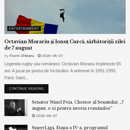
ENTERTAINMENT
Octavian Morariu și Ionuț Curcă, sărbătoriții zilei
de 7 august
by
Florin Olteanu
2026-08-07
Legenda rugby-ului românesc Octavian Morariu împlinește 65
ani. A jucat pe postul de închizător. A antrenat în 1991-1993,
Paris Saint...
CONTINUE READING
Senator Ninel Peia, Chestor al Senatului: „7
august, o zi pentru istoria românilor”
2026-08-07
SuperLiga, Etapa a IV-a, programul