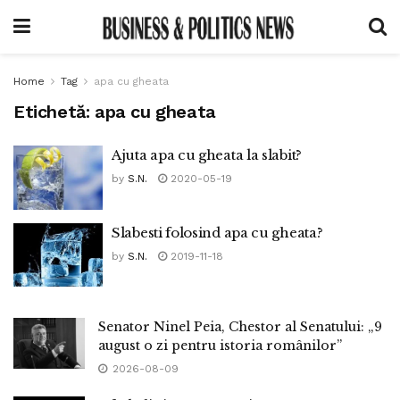
Home
Tag
apa cu gheata
Etichetă:
apa cu gheata
Ajuta apa cu gheata la slabit?
by
S.N.
2020-05-19
Slabesti folosind apa cu gheata?
by
S.N.
2019-11-18
Senator Ninel Peia, Chestor al Senatului: „9
august o zi pentru istoria românilor”
2026-08-09