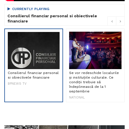
CURRENTLY PLAYING
Consilierul financiar personal si obiectivele
financiare
Consilierul financiar personal
Se vor redeschide localurile
si obiectivele financiare
și instituțiile culturale. Ce
condiții trebuie să
BPNEWS TV
îndeplinească de la 1
septembrie
NATIONAL