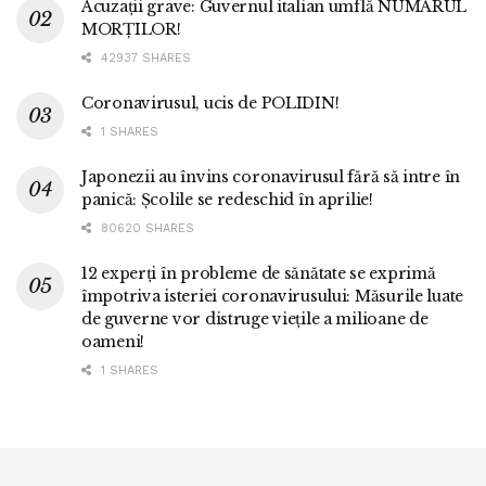
Acuzații grave: Guvernul italian umflă NUMĂRUL
MORȚILOR!
42937 SHARES
Coronavirusul, ucis de POLIDIN!
1 SHARES
Japonezii au învins coronavirusul fără să intre în
panică: Școlile se redeschid în aprilie!
80620 SHARES
12 experți în probleme de sănătate se exprimă
împotriva isteriei coronavirusului: Măsurile luate
de guverne vor distruge viețile a milioane de
oameni!
1 SHARES