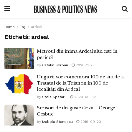
Home
Tag
ardeal
Etichetă:
ardeal
Metroul din inima Ardealului este în
pericol
by
Catalin Serban
2020-11-23
Ungurii vor comemora 100 de ani de la
Tratatul de la Trianon în 100 de
localități din Ardeal
by
Stela Spataru
2020-06-02
Scrisori de dragoste târzii – George
Coșbuc
by
Izabela Stanescu
2019-09-20