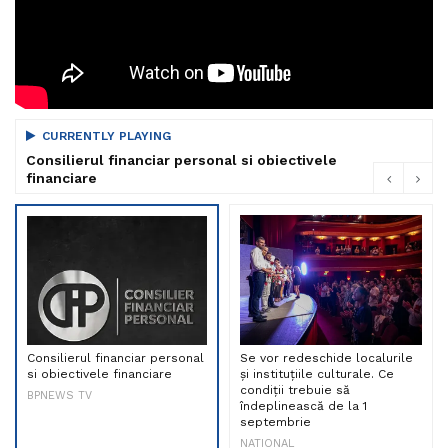
CURRENTLY PLAYING
Consilierul financiar personal si obiectivele
financiare
Consilierul financiar personal
Se vor redeschide localurile
si obiectivele financiare
și instituțiile culturale. Ce
condiții trebuie să
BPNEWS TV
îndeplinească de la 1
septembrie
NATIONAL