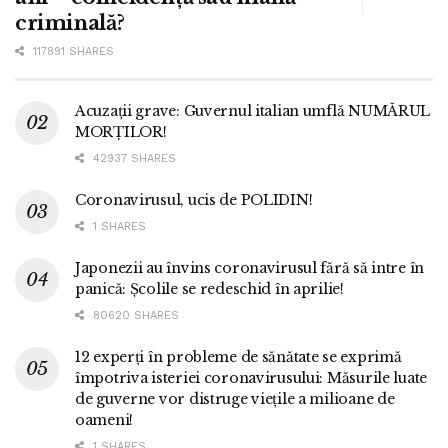
criminală?
117891 SHARES
Acuzații grave: Guvernul italian umflă NUMĂRUL
MORȚILOR!
42937 SHARES
Coronavirusul, ucis de POLIDIN!
1 SHARES
Japonezii au învins coronavirusul fără să intre în
panică: Școlile se redeschid în aprilie!
80620 SHARES
12 experți în probleme de sănătate se exprimă
împotriva isteriei coronavirusului: Măsurile luate
de guverne vor distruge viețile a milioane de
oameni!
1 SHARES