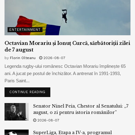
ENTERTAINMENT
Octavian Morariu și Ionuț Curcă, sărbătoriții zilei
de 7 august
by
Florin Olteanu
2026-08-07
Legenda rugby-ului românesc Octavian Morariu împlinește 65
ani. A jucat pe postul de închizător. A antrenat în 1991-1993,
Paris Saint...
CONTINUE READING
Senator Ninel Peia, Chestor al Senatului: „7
august, o zi pentru istoria românilor”
2026-08-07
SuperLiga, Etapa a IV-a, programul