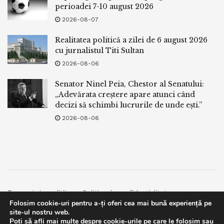
perioadei 7-10 august 2026
2026-08-07
Realitatea politică a zilei de 6 august 2026
cu jurnalistul Titi Sultan
2026-08-06
Senator Ninel Peia, Chestor al Senatului:
„Adevărata creștere apare atunci când
decizi să schimbi lucrurile de unde ești.”
2026-08-06
Termeni si conditii
Politica de confidentialitate
Folosim cookie-uri pentru a-ți oferi cea mai bună experiență pe
Facebook
Contact
site-ul nostru web.
Poți să afli mai multe despre cookie-urile pe care le folosim sau
© 2019
bpnews
- Business & Politics News
bpnews
.