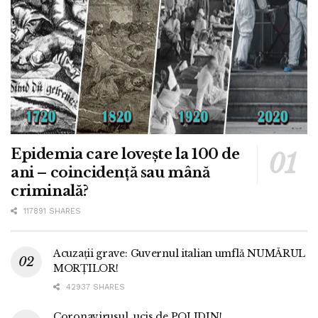
Epidemia care lovește la 100 de
ani – coincidență sau mână
criminală?
117891 SHARES
Acuzații grave: Guvernul italian umflă NUMĂRUL
MORȚILOR!
42937 SHARES
Coronavirusul, ucis de POLIDIN!