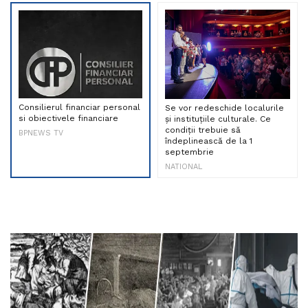
Consilierul financiar personal
Se vor redeschide localurile
si obiectivele financiare
și instituțiile culturale. Ce
condiții trebuie să
BPNEWS TV
îndeplinească de la 1
septembrie
NATIONAL