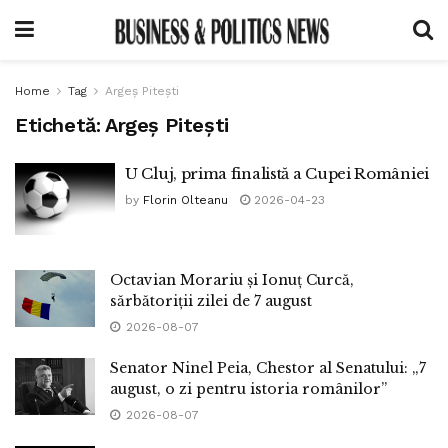
Home
Tag
Argeș Pitești
Etichetă:
Argeș Pitești
U Cluj, prima finalistă a Cupei României
by
Florin Olteanu
2026-04-23
Octavian Morariu și Ionuț Curcă,
sărbătoriții zilei de 7 august
2026-08-07
Senator Ninel Peia, Chestor al Senatului: „7
august, o zi pentru istoria românilor”
2026-08-07