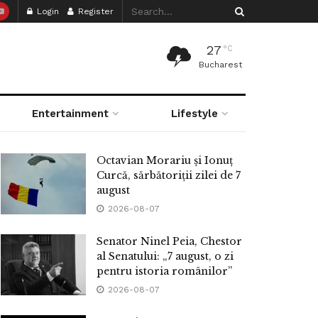
Login
Register
27
°C
Bucharest
Entertainment
Lifestyle
Octavian Morariu și Ionuț
Curcă, sărbătoriții zilei de 7
august
2026-08-07
Senator Ninel Peia, Chestor
al Senatului: „7 august, o zi
pentru istoria românilor”
2026-08-07