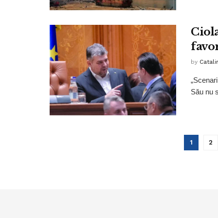
Ciol
favo
by
Catali
„Scenarii
Său nu s
1
2