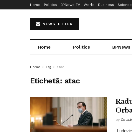
Home
Politics
BPNews TV
World
Business
Science
NEWSLETTER
Home
Politics
BPNews
Home
Tag
atac
Etichetă:
atac
Radu
Orba
by
Catali
„Ludovic