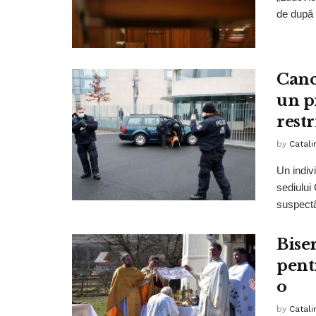
de după 
Canc
un p
restr
by
Catali
Un indivi
sediului 
suspectâ
Bise
pent
o
by
Catali