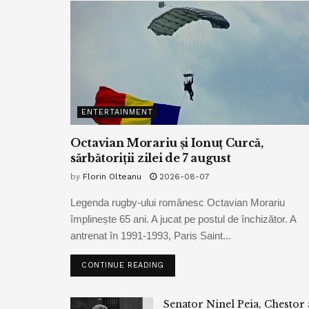
ENTERTAINMENT
Octavian Morariu și Ionuț Curcă,
sărbătoriții zilei de 7 august
by
Florin Olteanu
2026-08-07
Legenda rugby-ului românesc Octavian Morariu
împlinește 65 ani. A jucat pe postul de închizător. A
antrenat în 1991-1993, Paris Saint...
CONTINUE READING
Senator Ninel Peia, Chestor 