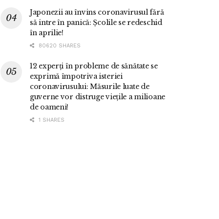
Japonezii au învins coronavirusul fără
să intre în panică: Școlile se redeschid
în aprilie!
80620 SHARES
12 experți în probleme de sănătate se
exprimă împotriva isteriei
coronavirusului: Măsurile luate de
guverne vor distruge viețile a milioane
de oameni!
1 SHARES