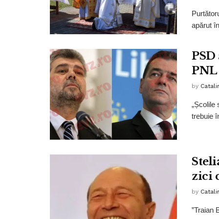
Purtător
apărut în
PSD 
PNL s
by
Catali
„Școlile
trebuie î
Steli
zici 
by
Catali
”Traian 