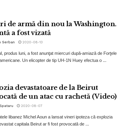
ri de armă din nou la Washington.
ntă a fost vizată
n Serban
2020-08-13
ul, produs luni, a fost anunţat miercuri după-amiază de Forţele
americane. Un elicopter de tip UH-1N Huey efectua o ...
ozia devastatoare de la Beirut
ocată de un atac cu rachetă (Video)
 Spataru
2020-08-07
tele libanez Michel Aoun a lansat vineri ipoteza că explozia
vastat capitala Beirut ar fi fost provocată de ...