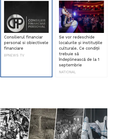
Consilierul financiar
Se vor redeschide
Debut de sen
personal si obiectivele
localurile și instituțiile
muzica româ
financiare
culturale. Ce condiții
Maria Peia r
trebuie să
Internetul la
BPNEWS TV
îndeplinească de la 1
ani!
septembrie
NATIONAL
NATIONAL