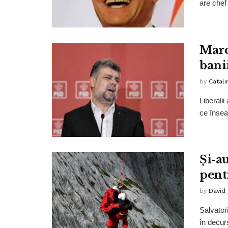
are chef
Marc
bani
by
Catali
Liberalii
ce însea
Și-au
pentr
by
David
Salvator
în decur