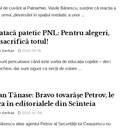
ul de cuvânt al Patriarhiei, Vasile Bănescu, susține că reacția a
 urma „deversării în spațiul mediatic a unor ...
atacă patetic PNL: Pentru alegeri,
acrifică totul!
n Serban
2020-10-19
 sunt periculoase când este vorba de educația copiilor – deci
nchise, dar sunt sigure ca secții de votare ...
an Tănase: Bravo tovarășe Petrov, le
ca în editorialele din Scînteia
n Serban
2020-10-06
Băsescu alias agentul Petrov al Securității luI Ceaușescu nu