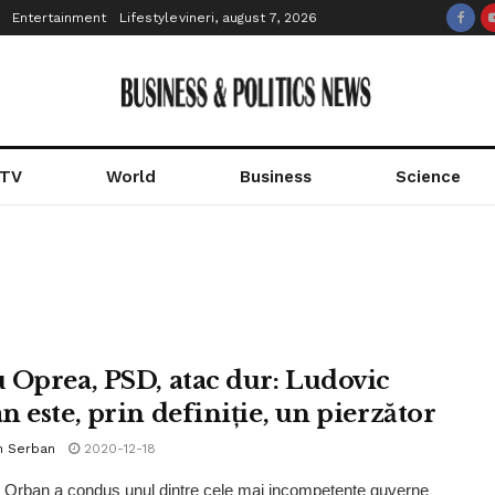
Entertainment
Lifestyle
vineri, august 7, 2026
 TV
World
Business
Science
 Oprea, PSD, atac dur: Ludovic
n este, prin definiție, un pierzător
n Serban
2020-12-18
 Orban a condus unul dintre cele mai incompetente guverne