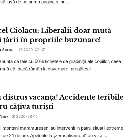
 să iasă de pe prima pagina și nu ...
el Ciolacu: Liberalii doar mută
i țării în propriile buzunare!
n Serban
2020-09-17
 anunță că taie cu 50% tichetele de grădiniță ale copiilor, ceea
mnă că, dacă rămân la guvernare, pregătesc ...
 distrus vacanța! Accidente teribile
u câțiva turiști
 Nagy
2020-08-13
ii montani maramureseni au intervenit in patru situatii extreme
s de 24 de ore. Apelurile la „zerosalvamont” au vizat ...