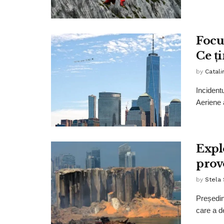
Focu
Ce ți
by
Catali
Incident
Aeriene 
Expl
prov
by
Stela
Președin
care a de