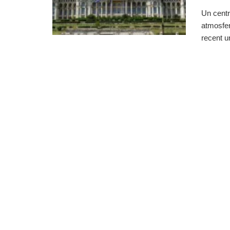
Un centru
atmosfere
recent un