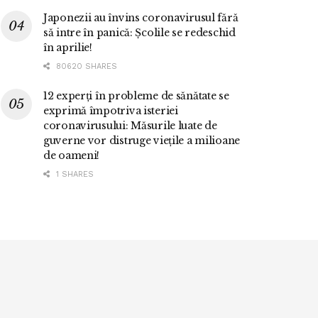
Japonezii au învins coronavirusul fără
să intre în panică: Școlile se redeschid
în aprilie!
80620 SHARES
12 experți în probleme de sănătate se
exprimă împotriva isteriei
coronavirusului: Măsurile luate de
guverne vor distruge viețile a milioane
de oameni!
1 SHARES