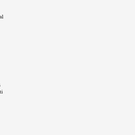
al
6
ti