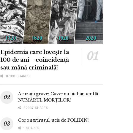
Epidemia care lovește la
100 de ani – coincidență
sau mână criminală?
117891 SHARES
Acuzații grave: Guvernul italian umflă
NUMĂRUL MORȚILOR!
42937 SHARES
Coronavirusul, ucis de POLIDIN!
1 SHARES