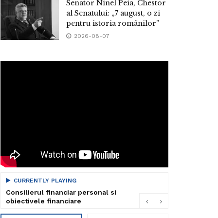
Senator Ninel Peia, Chestor
al Senatului: „7 august, o zi
pentru istoria românilor”
2026-08-07
CURRENTLY PLAYING
Consilierul financiar personal si
obiectivele financiare