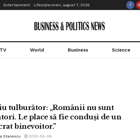
Entertainment
Lifestyle
vineri, august 7, 2026
 TV
World
Business
Science
iu tulburător: „Românii nu sunt
tori. Le place să fie conduși de un
crat binevoitor.”
la Stanescu
2020-04-06