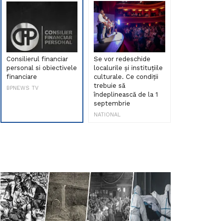
Consilierul financiar
Se vor redeschide
Debut de sen
personal si obiectivele
localurile și instituțiile
muzica româ
financiare
culturale. Ce condiții
Maria Peia r
trebuie să
Internetul la
BPNEWS TV
îndeplinească de la 1
ani!
septembrie
NATIONAL
NATIONAL