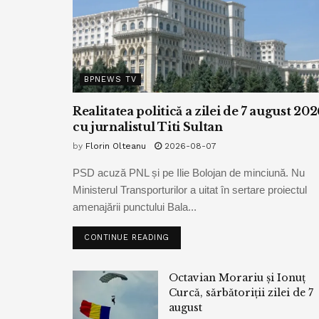
BPNEWS TV
Realitatea politică a zilei de 7 august 202
cu jurnalistul Titi Sultan
by
Florin Olteanu
2026-08-07
PSD acuză PNL și pe Ilie Bolojan de minciună. Nu
Ministerul Transporturilor a uitat în sertare proiectul
amenajării punctului Bala...
CONTINUE READING
Octavian Morariu și Ionuț
Curcă, sărbătoriții zilei de 7
august