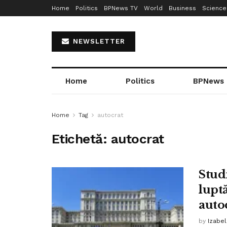
Home
Politics
BPNews TV
World
Business
Science
NEWSLETTER
Home
Politics
BPNews
Home
Tag
autocrat
Etichetă:
autocrat
Stud
luptă
auto
by
Izabe