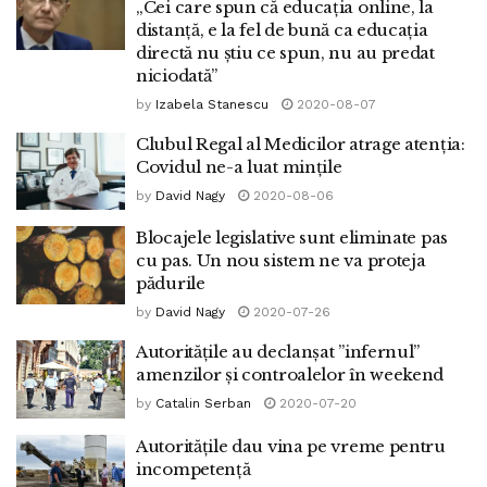
„Cei care spun că educația online, la
distanță, e la fel de bună ca educația
directă nu știu ce spun, nu au predat
niciodată”
by
Izabela Stanescu
2020-08-07
Clubul Regal al Medicilor atrage atenția:
Covidul ne-a luat mințile
by
David Nagy
2020-08-06
Blocajele legislative sunt eliminate pas
cu pas. Un nou sistem ne va proteja
pădurile
by
David Nagy
2020-07-26
Autoritățile au declanșat ”infernul”
amenzilor și controalelor în weekend
by
Catalin Serban
2020-07-20
Autoritățile dau vina pe vreme pentru
incompetență