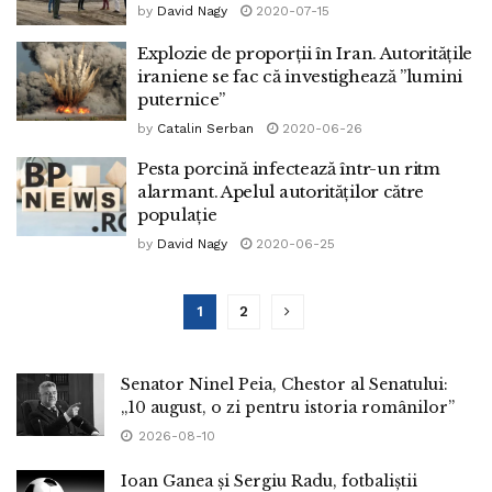
by
David Nagy
2020-07-15
Explozie de proporții în Iran. Autoritățile
iraniene se fac că investighează ”lumini
puternice”
by
Catalin Serban
2020-06-26
Pesta porcină infectează într-un ritm
alarmant. Apelul autorităților către
populație
by
David Nagy
2020-06-25
1
2
Senator Ninel Peia, Chestor al Senatului:
„10 august, o zi pentru istoria românilor”
2026-08-10
Ioan Ganea și Sergiu Radu, fotbaliștii