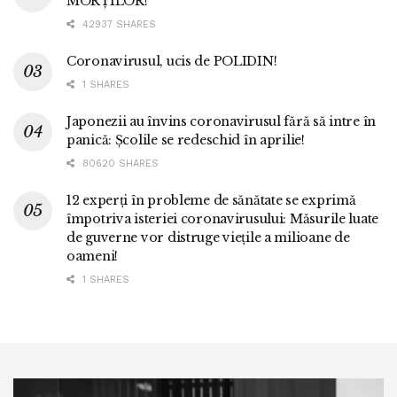
MORȚILOR!
42937 SHARES
Coronavirusul, ucis de POLIDIN!
1 SHARES
Japonezii au învins coronavirusul fără să intre în
panică: Școlile se redeschid în aprilie!
80620 SHARES
12 experți în probleme de sănătate se exprimă
împotriva isteriei coronavirusului: Măsurile luate
de guverne vor distruge viețile a milioane de
oameni!
1 SHARES