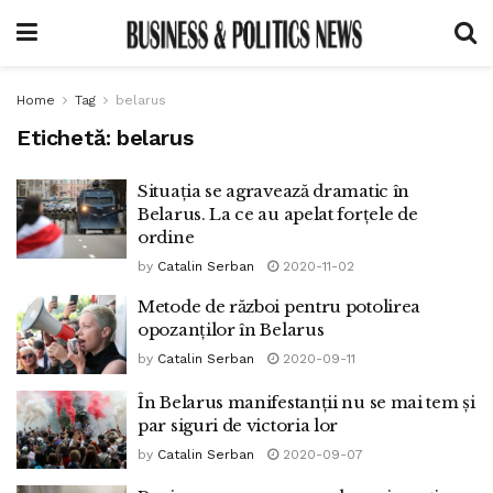
Home
Tag
belarus
Etichetă:
belarus
Situația se agravează dramatic în
Belarus. La ce au apelat forțele de
ordine
by
Catalin Serban
2020-11-02
Metode de război pentru potolirea
opozanților în Belarus
by
Catalin Serban
2020-09-11
În Belarus manifestanții nu se mai tem și
par siguri de victoria lor
by
Catalin Serban
2020-09-07