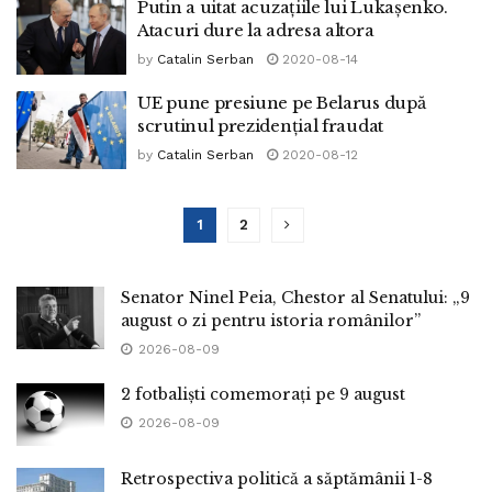
Putin a uitat acuzațiile lui Lukașenko.
Atacuri dure la adresa altora
by
Catalin Serban
2020-08-14
UE pune presiune pe Belarus după
scrutinul prezidențial fraudat
by
Catalin Serban
2020-08-12
1
2
Senator Ninel Peia, Chestor al Senatului: „9
august o zi pentru istoria românilor”
2026-08-09
2 fotbaliști comemorați pe 9 august
2026-08-09
Retrospectiva politică a săptămânii 1-8