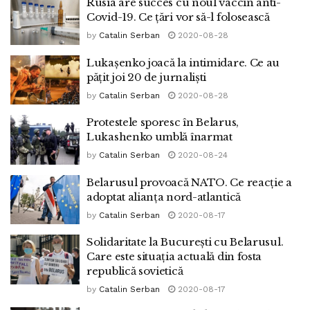
Rusia are succes cu noul vaccin anti-
Covid-19. Ce țări vor să-l folosească
by
Catalin Serban
2020-08-28
Lukașenko joacă la intimidare. Ce au
pățit joi 20 de jurnaliști
by
Catalin Serban
2020-08-28
Protestele sporesc în Belarus,
Lukashenko umblă înarmat
by
Catalin Serban
2020-08-24
Belarusul provoacă NATO. Ce reacție a
adoptat alianța nord-atlantică
by
Catalin Serban
2020-08-17
Solidaritate la București cu Belarusul.
Care este situația actuală din fosta
republică sovietică
by
Catalin Serban
2020-08-17