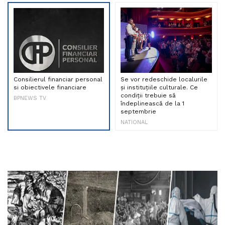
Consilierul financiar personal
Se vor redeschide localurile
si obiectivele financiare
și instituțiile culturale. Ce
condiții trebuie să
BPNEWS TV
îndeplinească de la 1
septembrie
NATIONAL