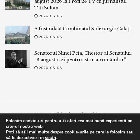
august 2026 la Profi 24 TV cu jurnalistul
Titi Sultan
2026-08-08
A fost odată Combinatul Siderurgic Galați
2026-08-08
Senatorul Ninel Peia, Chestor al Senatului:
„8 august o zi pentru istoria românilor”
2026-08-08
Termeni si conditii
Politica de confidentialitate
Folosim cookie-uri pentru a-ți oferi cea mai bună experiență pe
Facebook
Contact
site-ul nostru web.
Poți să afli mai multe despre cookie-urile pe care le folosim sau
© 2019
bpnews
- Business & Politics News
bpnews
.
This website uses GDPR cookies. By continuing to use this
să le dezactivezi în
setări
.