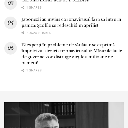
Coronavirusul, ucis de POLIDIN!
1 SHARES
Japonezii au învins coronavirusul fără să intre în
panică: Școlile se redeschid în aprilie!
80620 SHARES
12 experți în probleme de sănătate se exprimă
împotriva isteriei coronavirusului: Măsurile luate
de guverne vor distruge viețile a milioane de
oameni!
1 SHARES