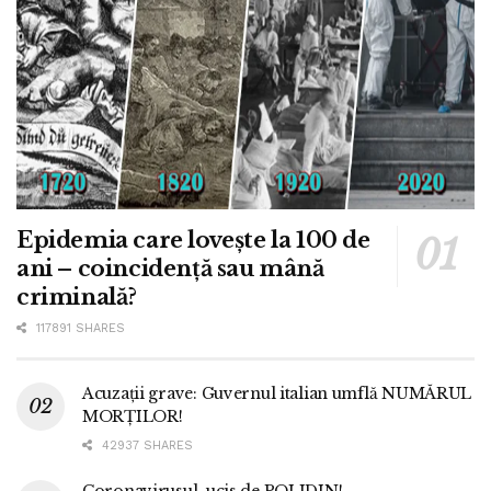
Epidemia care lovește la 100 de
ani – coincidență sau mână
criminală?
117891 SHARES
Acuzații grave: Guvernul italian umflă NUMĂRUL
MORȚILOR!
42937 SHARES