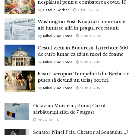
nespălatul pentru combaterea covid-19
by
Catalin Serban
2020-07-06
Washington Post: Nouă ţări importante
ale lumii se află în pragul recesiunii
by
Mihai Vlad Toma
2019-08-20
Costul vieții în București. Își trebuie 500
de euro lunar ca să nu mori de foame
by
Mihai Vlad Toma
2019-08-19
Fostul aeroport Tempelhof din Berlin ar
putea să devină un uriaş bordel
by
Mihai Vlad Toma
2019-08-15
Octavian Morariu și Ionuț Curcă,
sărbătoriții zilei de 7 august
2026-08-07
Senator Ninel Peia, Chestor al Senatului: „7