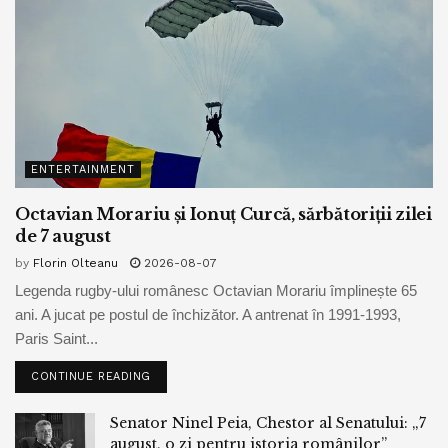
ENTERTAINMENT
Octavian Morariu și Ionuț Curcă, sărbătoriții zilei
de 7 august
by
Florin Olteanu
2026-08-07
Legenda rugby-ului românesc Octavian Morariu împlinește 65
ani. A jucat pe postul de închizător. A antrenat în 1991-1993,
Paris Saint...
CONTINUE READING
Senator Ninel Peia, Chestor al Senatului: „7
august, o zi pentru istoria românilor”