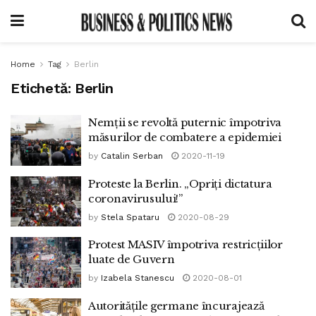
Home
Tag
Berlin
Etichetă:
Berlin
Nemții se revoltă puternic împotriva
măsurilor de combatere a epidemiei
by
Catalin Serban
2020-11-19
Proteste la Berlin. „Opriți dictatura
coronavirusului!”
by
Stela Spataru
2020-08-29
Protest MASIV împotriva restricțiilor
luate de Guvern
by
Izabela Stanescu
2020-08-01
Autoritățile germane încurajează