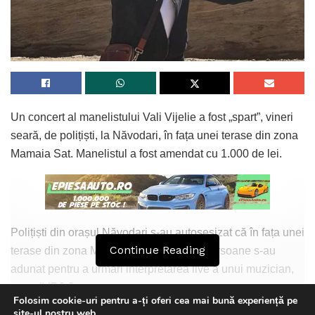
Un concert al manelistului Vali Vijelie a fost „spart”, vineri
seară, de polițiști, la Năvodari, în fața unei terase din zona
Mamaia Sat. Manelistul a fost amendat cu 1.000 de lei.
Polițiști din orașul Năvodari s-au autosesizat că în fața unei
Continue Reading
terase din zona Mamaia Sat mai multe persoane s-au
adunat pentru a urmări interpretarea live a unui muzician,
anunță IPJ Constanța.
Folosim cookie-uri pentru a-ți oferi cea mai bună experiență pe
site-ul nostru web.