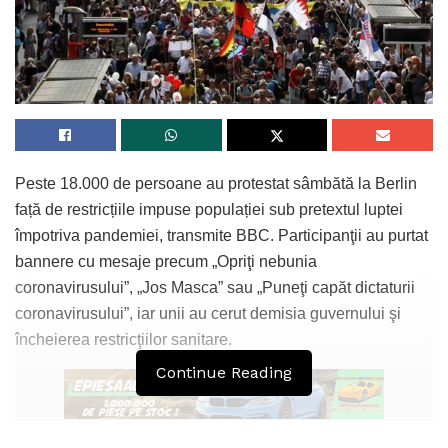
Peste 18.000 de persoane au protestat sâmbătă la Berlin
față de restricțiile impuse populației sub pretextul luptei
împotriva pandemiei, transmite BBC. Participanţii au purtat
bannere cu mesaje precum „Opriţi nebunia
coronavirusului”, „Jos Masca” sau „Puneţi capăt dictaturii
coronavirusului”, iar unii au cerut demisia guvernului şi
încheierea restricţiilor sanitare.
Continue Reading