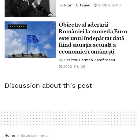
by
Florin Olteanu
2026-08-06
Obiectivul aderării
BUSINESS
României la moneda Euro
este unul îndepărtat dată
fiind situația actuală a
economiei românești
by
Scriitor Carmen Zamfirescu
2026-08-05
Discussion about this post
Tags:
Berlin
bpnews
opriți dictatura coronavirusului
protest
restrictii
Home
Entertainment