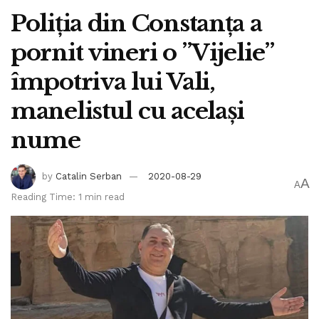
Poliția din Constanța a
pornit vineri o ”Vijelie”
împotriva lui Vali,
manelistul cu același
nume
by
Catalin Serban
2020-08-29
A
A
Reading Time: 1 min read