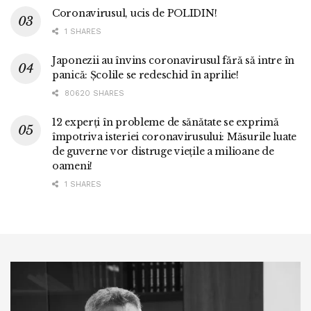
Coronavirusul, ucis de POLIDIN!
1 SHARES
Japonezii au învins coronavirusul fără să intre în
panică: Școlile se redeschid în aprilie!
80620 SHARES
12 experți în probleme de sănătate se exprimă
împotriva isteriei coronavirusului: Măsurile luate
de guverne vor distruge viețile a milioane de
oameni!
1 SHARES