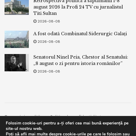
Retrospectiva politică a săptămânii 1-8
august 2026 la Profi 24 TV cu jurnalistul
Titi Sultan
2026-08-08
A fost odată Combinatul Siderurgic Galați
2026-08-08
Senatorul Ninel Peia, Chestor al Senatului:
„8 august o zi pentru istoria românilor”
2026-08-08
Termeni si conditii
Politica de confidentialitate
Folosim cookie-uri pentru a-ți oferi cea mai bună experiență pe
Facebook
Contact
site-ul nostru web.
Poți să afli mai multe despre cookie-urile pe care le folosim sau
© 2019
bpnews
- Business & Politics News
bpnews
.