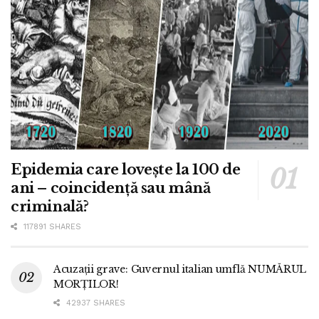
Epidemia care lovește la 100 de
ani – coincidență sau mână
criminală?
117891 SHARES
Acuzații grave: Guvernul italian umflă NUMĂRUL
MORȚILOR!
42937 SHARES