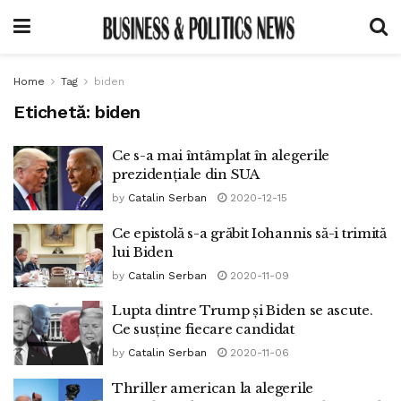
Home
Tag
biden
Etichetă:
biden
Ce s-a mai întâmplat în alegerile
prezidențiale din SUA
by
Catalin Serban
2020-12-15
Ce epistolă s-a grăbit Iohannis să-i trimită
lui Biden
by
Catalin Serban
2020-11-09
Lupta dintre Trump și Biden se ascute.
Ce susține fiecare candidat
by
Catalin Serban
2020-11-06
Thriller american la alegerile