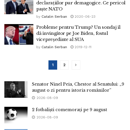
declarațiilor pur demagogice. Ce pericol
paște NATO
by
Catalin Serban
2020-06-23
Probleme pentru Trump? Un sondaj îl
dă învingător pe Joe Biden, fostul
vicepreședinte al SUA
by
Catalin Serban
2019-12-11
1
2
Senator Ninel Peia, Chestor al Senatului: „9
august o zi pentru istoria românilor”
2026-08-09
2 fotbaliști comemorați pe 9 august
2026-08-09