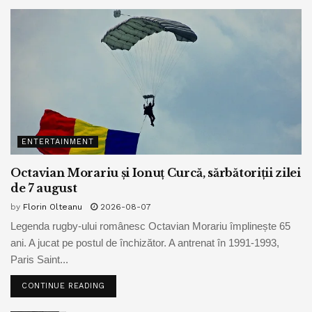
ENTERTAINMENT
Octavian Morariu și Ionuț Curcă, sărbătoriții zilei
de 7 august
by
Florin Olteanu
2026-08-07
Legenda rugby-ului românesc Octavian Morariu împlinește 65
ani. A jucat pe postul de închizător. A antrenat în 1991-1993,
Paris Saint...
CONTINUE READING