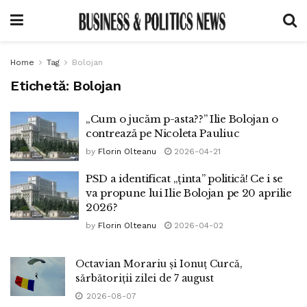
Home
Tag
Bolojan
Etichetă:
Bolojan
„Cum o jucăm p-asta??” Ilie Bolojan o
contrează pe Nicoleta Pauliuc
by
Florin Olteanu
2026-04-21
PSD a identificat „ținta” politică! Ce i se
va propune lui Ilie Bolojan pe 20 aprilie
2026?
by
Florin Olteanu
2026-04-02
Octavian Morariu și Ionuț Curcă,
sărbătoriții zilei de 7 august
2026-08-07