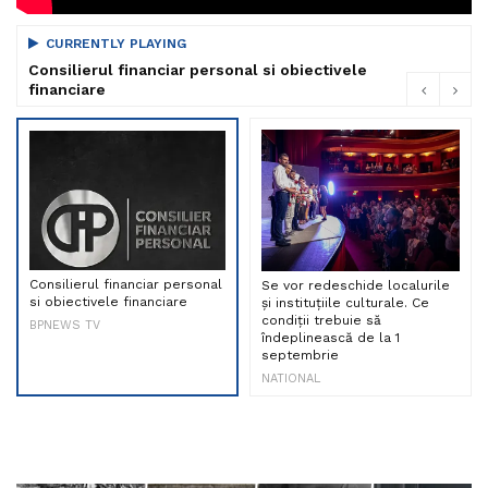
CURRENTLY PLAYING
Consilierul financiar personal si obiectivele
financiare
Consilierul financiar personal
Se vor redeschide localurile
si obiectivele financiare
și instituțiile culturale. Ce
condiții trebuie să
BPNEWS TV
îndeplinească de la 1
septembrie
NATIONAL