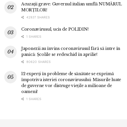
Acuzații grave: Guvernul italian umflă NUMĂRUL
MORȚILOR!
42937 SHARES
Coronavirusul, ucis de POLIDIN!
1 SHARES
Japonezii au învins coronavirusul fără să intre în
panică: Școlile se redeschid în aprilie!
80620 SHARES
12 experți în probleme de sănătate se exprimă
împotriva isteriei coronavirusului: Măsurile luate
de guverne vor distruge viețile a milioane de
oameni!
1 SHARES