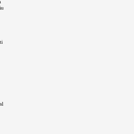
m
iu
ti
al