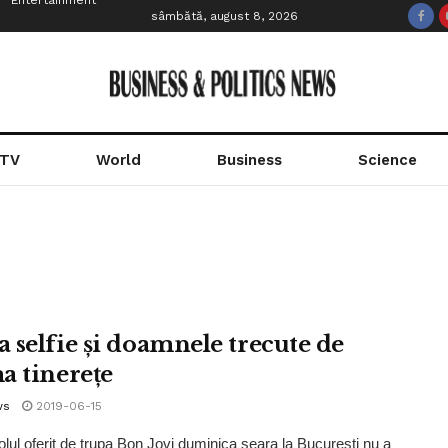
Entertainment
sâmbătă, august 8, 2026
 TV
World
Business
Science
 selfie și doamnele trecute de
a tinerețe
ws
2019-06-15
lul oferit de trupa Bon Jovi duminica seara la București nu a