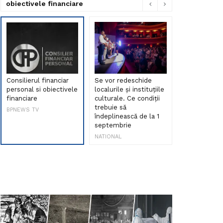
obiectivele financiare
Consilierul financiar
Se vor redeschide
Debut de sen
personal si obiectivele
localurile și instituțiile
muzica româ
financiare
culturale. Ce condiții
Maria Peia r
trebuie să
Internetul la
BPNEWS TV
îndeplinească de la 1
ani!
septembrie
NATIONAL
NATIONAL