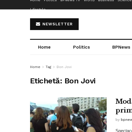
Home
Politics
BPNews TV
World
Business
Science
Lifestyle
NEWSLETTER
Home
Politics
BPNews
Home
Tag
Bon Jovi
Etichetă:
Bon Jovi
Moda
prim
by
bpne
Spectaco