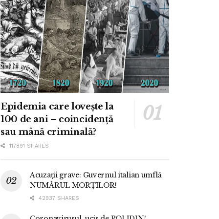
Epidemia care lovește la
100 de ani – coincidență
sau mână criminală?
117891 SHARES
Acuzații grave: Guvernul italian umflă
NUMĂRUL MORȚILOR!
42937 SHARES
Coronavirusul, ucis de POLIDIN!