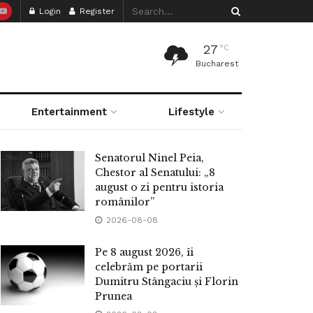
Login
Register
27
°C
Bucharest
Entertainment
Lifestyle
Senatorul Ninel Peia,
Chestor al Senatului: „8
august o zi pentru istoria
românilor”
2026-08-08
Pe 8 august 2026, îi
celebrăm pe portarii
Dumitru Stângaciu și Florin
Prunea