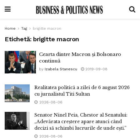
Home
Tag
brigitte macron
Etichetă:
brigitte macron
Cearta dintre Macron și Bolsonaro
continuă
by
Izabela Stanescu
2019-09-08
Realitatea politică a zilei de 6 august 2026
cu jurnalistul Titi Sultan
2026-08-06
Senator Ninel Peia, Chestor al Senatului:
„Adevărata creștere apare atunci când
decizi să schimbi lucrurile de unde ești.”
2026-08-06