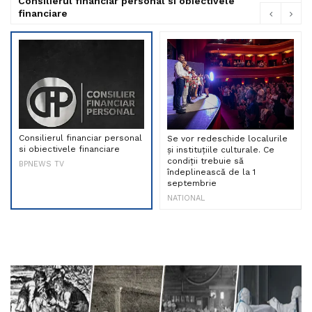
Consilierul financiar personal si obiectivele
financiare
Consilierul financiar personal
Se vor redeschide localurile
si obiectivele financiare
și instituțiile culturale. Ce
condiții trebuie să
BPNEWS TV
îndeplinească de la 1
septembrie
NATIONAL