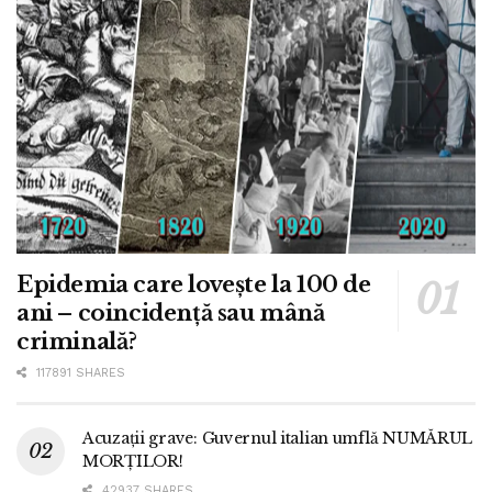
Epidemia care lovește la 100 de
ani – coincidență sau mână
criminală?
117891 SHARES
Acuzații grave: Guvernul italian umflă NUMĂRUL
MORȚILOR!
42937 SHARES