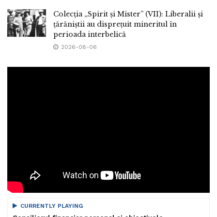
Colecția „Spirit și Mister” (VII): Liberalii și
țărăniștii au disprețuit mineritul în
perioada interbelică
2026-08-06
CURRENTLY PLAYING