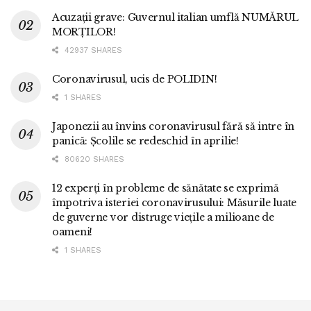
Acuzații grave: Guvernul italian umflă NUMĂRUL
MORȚILOR!
42937 SHARES
Coronavirusul, ucis de POLIDIN!
1 SHARES
Japonezii au învins coronavirusul fără să intre în
panică: Școlile se redeschid în aprilie!
80620 SHARES
12 experți în probleme de sănătate se exprimă
împotriva isteriei coronavirusului: Măsurile luate
de guverne vor distruge viețile a milioane de
oameni!
1 SHARES