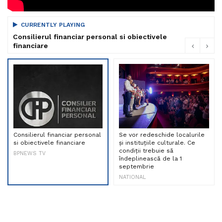
CURRENTLY PLAYING
Consilierul financiar personal si obiectivele
financiare
Consilierul financiar personal
Se vor redeschide localurile
si obiectivele financiare
și instituțiile culturale. Ce
condiții trebuie să
BPNEWS TV
îndeplinească de la 1
septembrie
NATIONAL