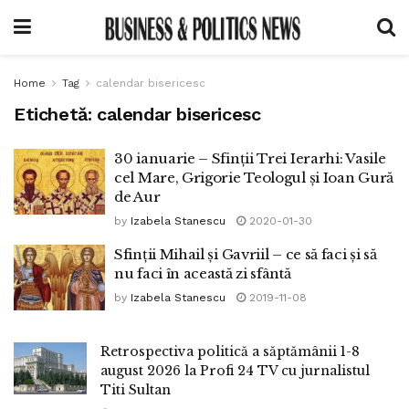
Home
Tag
calendar bisericesc
Etichetă:
calendar bisericesc
30 ianuarie – Sfinții Trei Ierarhi: Vasile
cel Mare, Grigorie Teologul și Ioan Gură
de Aur
by
Izabela Stanescu
2020-01-30
Sfinții Mihail și Gavriil – ce să faci și să
nu faci în această zi sfântă
by
Izabela Stanescu
2019-11-08
Retrospectiva politică a săptămânii 1-8
august 2026 la Profi 24 TV cu jurnalistul
Titi Sultan