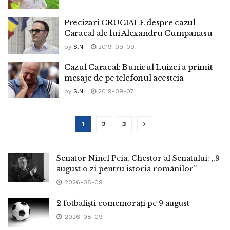
Precizari CRUCIALE despre cazul
Caracal ale lui Alexandru Cumpanasu
by
S.N.
2019-09-09
Cazul Caracal: Bunicul Luizei a primit
mesaje de pe telefonul acesteia
by
S.N.
2019-09-07
1
2
3
Senator Ninel Peia, Chestor al Senatului: „9
august o zi pentru istoria românilor”
2026-08-09
2 fotbaliști comemorați pe 9 august
2026-08-09