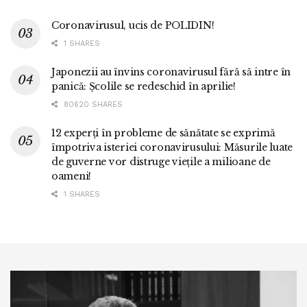
Coronavirusul, ucis de POLIDIN!
1 SHARES
Japonezii au învins coronavirusul fără să intre în
panică: Școlile se redeschid în aprilie!
80620 SHARES
12 experți în probleme de sănătate se exprimă
împotriva isteriei coronavirusului: Măsurile luate
de guverne vor distruge viețile a milioane de
oameni!
1 SHARES