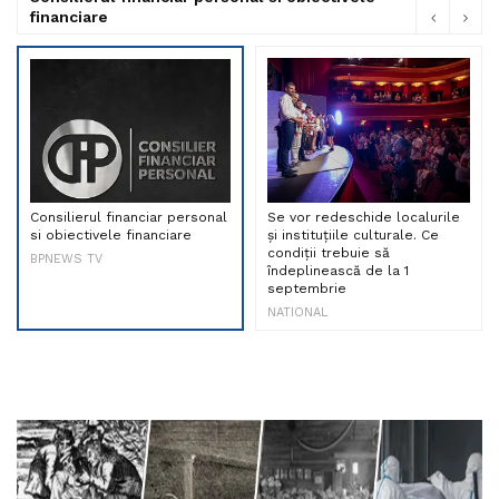
financiare
Consilierul financiar personal
Se vor redeschide localurile
si obiectivele financiare
și instituțiile culturale. Ce
condiții trebuie să
BPNEWS TV
îndeplinească de la 1
septembrie
NATIONAL