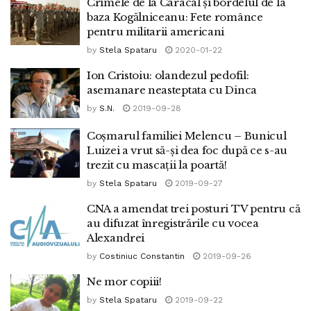
Crimele de la Caracal și bordelul de la
baza Kogălniceanu: Fete românce
pentru militarii americani
by
Stela Spataru
2020-01-22
Ion Cristoiu: olandezul pedofil:
asemanare neasteptata cu Dinca
by
S.N.
2019-09-28
Coșmarul familiei Melencu – Bunicul
Luizei a vrut să-și dea foc după ce s-au
trezit cu mascații la poartă!
by
Stela Spataru
2019-09-27
CNA a amendat trei posturi TV pentru că
au difuzat înregistrările cu vocea
Alexandrei
by
Costiniuc Constantin
2019-09-26
Ne mor copiii!
by
Stela Spataru
2019-09-22