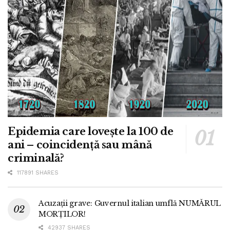
Epidemia care lovește la 100 de
ani – coincidență sau mână
criminală?
117891 SHARES
Acuzații grave: Guvernul italian umflă NUMĂRUL
MORȚILOR!
42937 SHARES