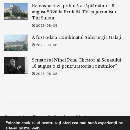
Retrospectiva politică a săptămânii 1-8
august 2026 la Profi 24 TV cu jurnalistul
Titi Sultan
2026-08-08
A fost odată Combinatul Siderurgic Galați
2026-08-08
Senatorul Ninel Peia, Chestor al Senatului:
„8 august o zi pentru istoria românilor”
2026-08-08
Termeni si conditii
Politica de confidentialitate
Folosim cookie-uri pentru a-ți oferi cea mai bună experiență pe
Facebook
Contact
site-ul nostru web.