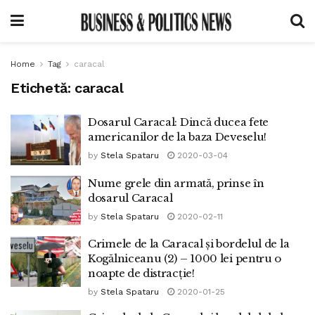
Home
Tag
caracal
Etichetă:
caracal
Dosarul Caracal: Dincă ducea fete
americanilor de la baza Deveselu!
by
Stela Spataru
2020-03-04
Nume grele din armată, prinse în
dosarul Caracal
by
Stela Spataru
2020-02-11
Crimele de la Caracal și bordelul de la
Kogălniceanu (2) – 1000 lei pentru o
noapte de distracție!
by
Stela Spataru
2020-01-25