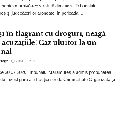
mentelor arhivă-registratură din cadrul Tribunalului
ş şi judecătoriilor arondate, în perioada ...
și în flagrant cu droguri, neagă
 acuzațiile! Caz uluitor la un
unal
 Nagy
2020-08-05
de 30.07.2020, Tribunalul Maramureş a admis propunerea
 de Investigare a Infracțiunilor de Criminalitate Organizată și
- ...