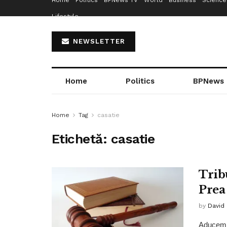
Home
Politics
BPNews TV
World
Business
Science
Lifestyle
NEWSLETTER
Home
Politics
BPNews
Home
Tag
casatie
Etichetă:
casatie
Trib
Prea
by
David
Aducem l