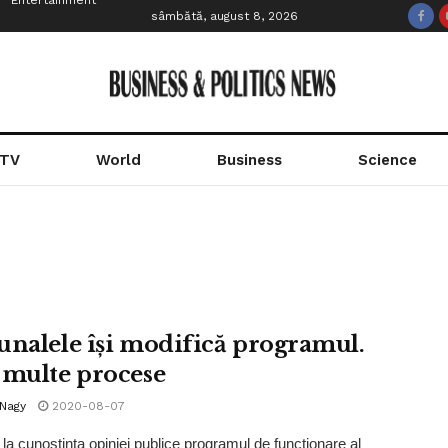
Entertainment
sâmbătă, august 8, 2026
 TV
World
Business
Science
unalele își modifică programul.
 multe procese
 Nagy
2020-08-07
a cunoştinţa opiniei publice programul de funcţionare al