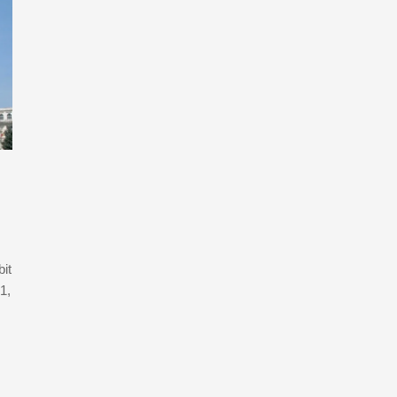
it
1,