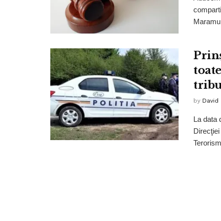
comparti
Maramure
Prin
toate
trib
by
David
La data 
Direcţiei
Terorism 