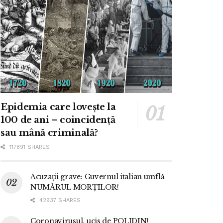
Epidemia care lovește la
100 de ani – coincidență
sau mână criminală?
117891 SHARES
Acuzații grave: Guvernul italian umflă
NUMĂRUL MORȚILOR!
42937 SHARES
Coronavirusul, ucis de POLIDIN!