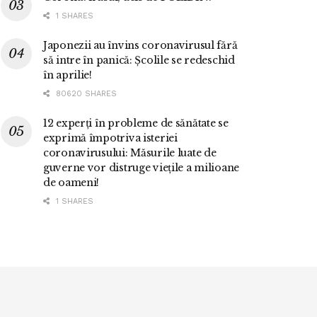
1 SHARES
Japonezii au învins coronavirusul fără
să intre în panică: Școlile se redeschid
în aprilie!
80620 SHARES
12 experți în probleme de sănătate se
exprimă împotriva isteriei
coronavirusului: Măsurile luate de
guverne vor distruge viețile a milioane
de oameni!
1 SHARES