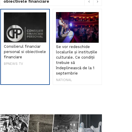
obiectivele financiare
Consilierul financiar
Se vor redeschide
Debut de sen
personal si obiectivele
localurile și instituțiile
muzica româ
financiare
culturale. Ce condiții
Maria Peia r
trebuie să
Internetul la
BPNEWS TV
îndeplinească de la 1
ani!
septembrie
NATIONAL
NATIONAL