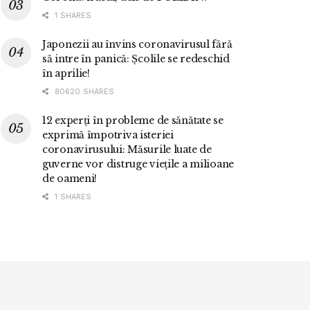
1 SHARES
Japonezii au învins coronavirusul fără
să intre în panică: Școlile se redeschid
în aprilie!
80620 SHARES
12 experți în probleme de sănătate se
exprimă împotriva isteriei
coronavirusului: Măsurile luate de
guverne vor distruge viețile a milioane
de oameni!
1 SHARES