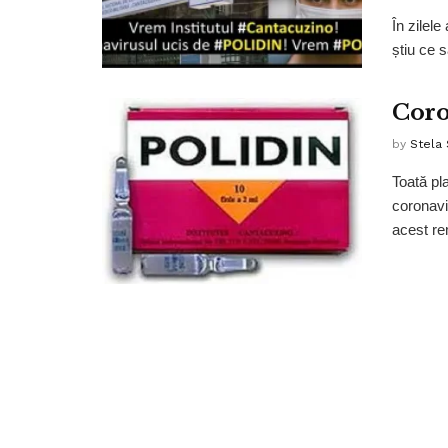
În zilel
știu ce s
Coro
by
Stela
Toată pl
coronavi
acest re