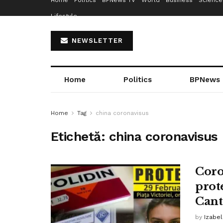
Home
Politics
BPNews TV
World
Business
Science
Lifestyle
NEWSLETTER
Home
Politics
BPNews
Home
Tag
china coronavisus
Etichetă:
china coronavisus
Coro
prote
Cant
by
Izabe