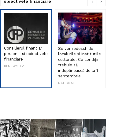
obiectivele financiare
Consilierul financiar
Se vor redeschide
Debut de sen
personal si obiectivele
localurile și instituțiile
muzica româ
financiare
culturale. Ce condiții
Maria Peia r
trebuie să
Internetul la
BPNEWS TV
îndeplinească de la 1
ani!
septembrie
NATIONAL
NATIONAL