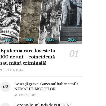
Epidemia care lovește la
100 de ani – coincidență
sau mână criminală?
117891 SHARES
Acuzații grave: Guvernul italian umflă
NUMĂRUL MORȚILOR!
42937 SHARES
Coronavirusul, ucis de POLIDIN!