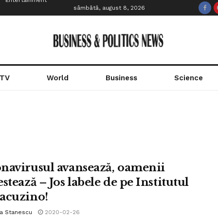
Entertainment
sâmbătă, august 8, 2026
 TV
World
Business
Science
navirusul avansează, oamenii
stează – Jos labele de pe Institutul
acuzino!
la Stanescu
2020-02-26