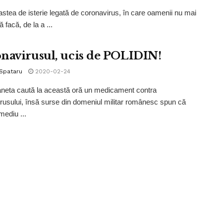
e astea de isterie legată de coronavirus, în care oamenii nu mai
ă facă, de la a ...
navirusul, ucis de POLIDIN!
 Spataru
2020-02-24
aneta caută la această oră un medicament contra
rusului, însă surse din domeniul militar românesc spun că
mediu ...