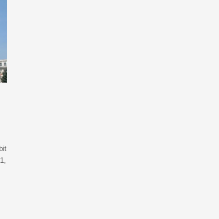
it
1,