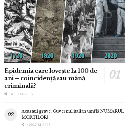
Epidemia care lovește la 100 de
ani – coincidență sau mână
criminală?
117891 SHARES
Acuzații grave: Guvernul italian umflă NUMĂRUL
MORȚILOR!
42937 SHARES