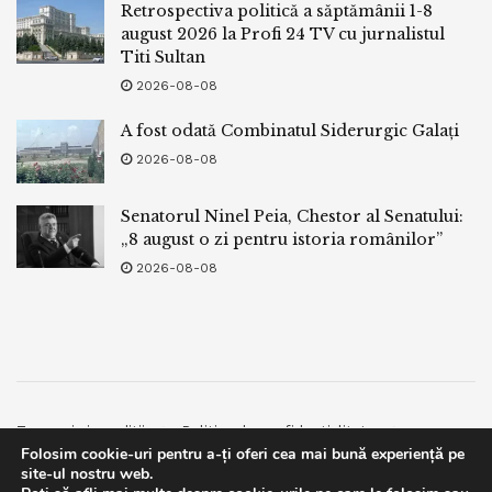
Retrospectiva politică a săptămânii 1-8
august 2026 la Profi 24 TV cu jurnalistul
Titi Sultan
2026-08-08
A fost odată Combinatul Siderurgic Galați
2026-08-08
Senatorul Ninel Peia, Chestor al Senatului:
„8 august o zi pentru istoria românilor”
2026-08-08
Termeni si conditii
Politica de confidentialitate
Folosim cookie-uri pentru a-ți oferi cea mai bună experiență pe
Facebook
Contact
site-ul nostru web.