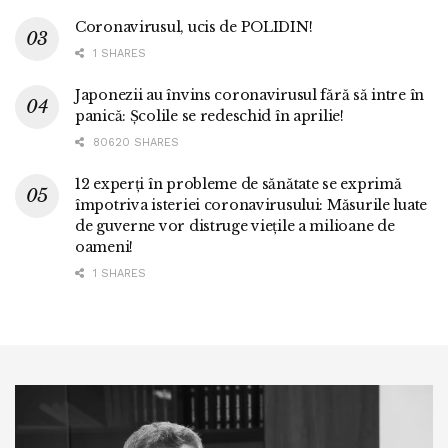
Coronavirusul, ucis de POLIDIN!
1 SHARES
Japonezii au învins coronavirusul fără să intre în
panică: Școlile se redeschid în aprilie!
80620 SHARES
12 experți în probleme de sănătate se exprimă
împotriva isteriei coronavirusului: Măsurile luate
de guverne vor distruge viețile a milioane de
oameni!
1 SHARES