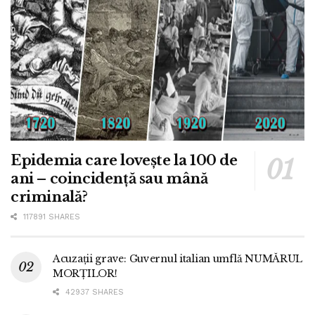
Epidemia care lovește la 100 de
ani – coincidență sau mână
criminală?
117891 SHARES
Acuzații grave: Guvernul italian umflă NUMĂRUL
MORȚILOR!
42937 SHARES