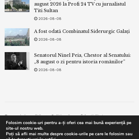
august 2026 la Profi 24 TV cu jurnalistul
Titi Sultan
2026-08-08
A fost odată Combinatul Siderurgic Galați
2026-08-08
Senatorul Ninel Peia, Chestor al Senatului:
„8 august o zi pentru istoria românilor”
2026-08-08
Termeni si conditii
Politica de confidentialitate
Folosim cookie-uri pentru a-ți oferi cea mai bună experiență pe
Facebook
Contact
site-ul nostru web.
Poți să afli mai multe despre cookie-urile pe care le folosim sau
© 2019
bpnews
- Business & Politics News
bpnews
.
This website uses GDPR cookies. By continuing to use this