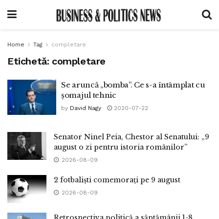
Home
Tag
completare
Etichetă:
completare
Se aruncă „bomba”. Ce s-a întâmplat cu
șomajul tehnic
by
David Nagy
2020-07-22
Senator Ninel Peia, Chestor al Senatului: „9
august o zi pentru istoria românilor”
2026-08-09
2 fotbaliști comemorați pe 9 august
2026-08-09
Retrospectiva politică a săptămânii 1-8