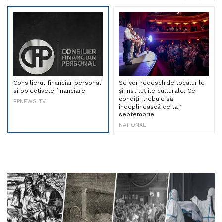
Consilierul financiar personal
Se vor redeschide localurile
si obiectivele financiare
și instituțiile culturale. Ce
condiții trebuie să
BPNEWS TV
îndeplinească de la 1
septembrie
NATIONAL