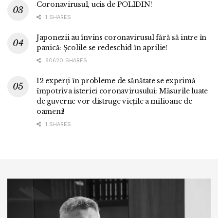
Coronavirusul, ucis de POLIDIN!
1 SHARES
Japonezii au învins coronavirusul fără să intre în
panică: Școlile se redeschid în aprilie!
80620 SHARES
12 experți în probleme de sănătate se exprimă
împotriva isteriei coronavirusului: Măsurile luate
de guverne vor distruge viețile a milioane de
oameni!
1 SHARES