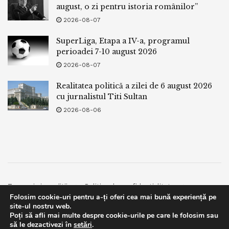
august, o zi pentru istoria românilor”
2026-08-07
SuperLiga, Etapa a IV-a, programul
perioadei 7-10 august 2026
2026-08-07
Realitatea politică a zilei de 6 august 2026
cu jurnalistul Titi Sultan
2026-08-06
Termeni si conditii
Politica de confidentialitate
Folosim cookie-uri pentru a-ți oferi cea mai bună experiență pe
Facebook
Contact
site-ul nostru web.
Poți să afli mai multe despre cookie-urile pe care le folosim sau
© 2019
bpnews
- Business & Politics News
bpnews
.
This website uses GDPR cookies. By continuing to use this
să le dezactivezi în
setări
.