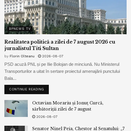
BPNEWS TV
Realitatea politică a zilei de 7 august 2026 cu
jurnalistul Titi Sultan
by
Florin Olteanu
2026-08-07
PSD acuză PNL și pe Ilie Bolojan de minciună. Nu Ministerul
Transporturilor a uitat în sertare proiectul amenajării punctului
Bala...
CONTINUE READING
Octavian Morariu și Ionuț Curcă,
sărbătoriții zilei de 7 august
2026-08-07
Senator Ninel Peia, Chestor al Senatului: „7