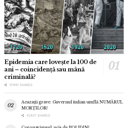
Epidemia care lovește la 100 de
ani – coincidență sau mână
criminală?
117891 SHARES
Acuzații grave: Guvernul italian umflă NUMĂRUL
MORȚILOR!
42937 SHARES
Coronavirusul, ucis de POLIDIN!