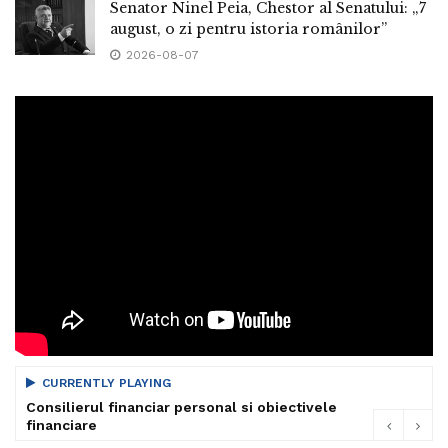
Senator Ninel Peia, Chestor al Senatului: „7
august, o zi pentru istoria românilor”
2026-08-07
CURRENTLY PLAYING
Consilierul financiar personal si obiectivele
financiare