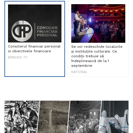
Consilierul financiar personal
Se vor redeschide localurile
si obiectivele financiare
și instituțiile culturale. Ce
condiții trebuie să
BPNEWS TV
îndeplinească de la 1
septembrie
NATIONAL