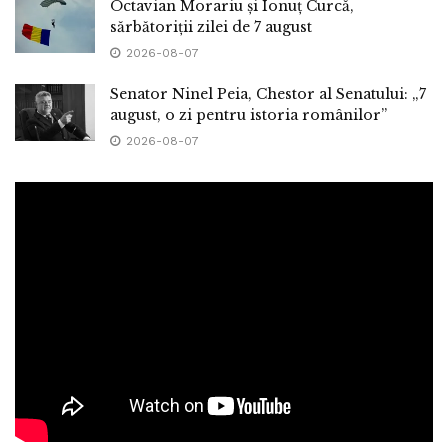
Octavian Morariu și Ionuț Curcă,
sărbătoriții zilei de 7 august
2026-08-07
Senator Ninel Peia, Chestor al Senatului: „7
august, o zi pentru istoria românilor”
2026-08-07