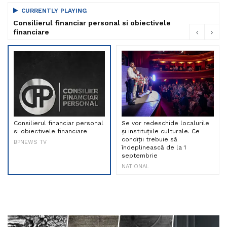
CURRENTLY PLAYING
Consilierul financiar personal si obiectivele
financiare
Consilierul financiar personal
Se vor redeschide localurile
si obiectivele financiare
și instituțiile culturale. Ce
condiții trebuie să
BPNEWS TV
îndeplinească de la 1
septembrie
NATIONAL