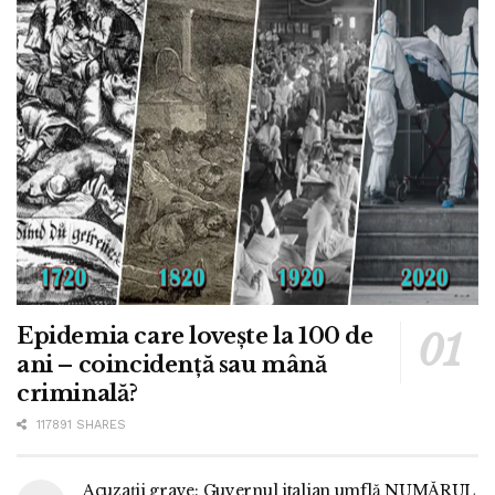
Epidemia care lovește la 100 de
ani – coincidență sau mână
criminală?
117891 SHARES
Acuzații grave: Guvernul italian umflă NUMĂRUL