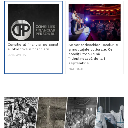
Consilierul financiar personal
Se vor redeschide localurile
si obiectivele financiare
și instituțiile culturale. Ce
condiții trebuie să
BPNEWS TV
îndeplinească de la 1
septembrie
NATIONAL