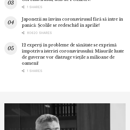
1 SHARES
Japonezii au învins coronavirusul fără să intre în
panică: Școlile se redeschid în aprilie!
80620 SHARES
12 experți în probleme de sănătate se exprimă
împotriva isteriei coronavirusului: Măsurile luate
de guverne vor distruge viețile a milioane de
oameni!
1 SHARES