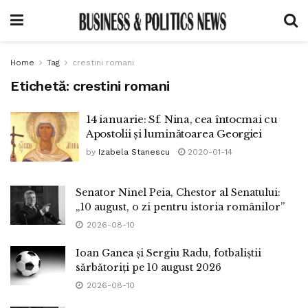
Home
Tag
crestini romani
Etichetă:
crestini romani
14 ianuarie: Sf. Nina, cea întocmai cu
Apostolii și luminătoarea Georgiei
by
Izabela Stanescu
2020-01-14
Senator Ninel Peia, Chestor al Senatului:
„10 august, o zi pentru istoria românilor”
2026-08-10
Ioan Ganea și Sergiu Radu, fotbaliștii
sărbătoriți pe 10 august 2026
2026-08-10