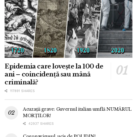
Epidemia care lovește la 100 de
ani – coincidență sau mână
criminală?
117891 SHARES
Acuzații grave: Guvernul italian umflă NUMĂRUL
MORȚILOR!
42937 SHARES
Coronavirusul, ucis de POLIDIN!