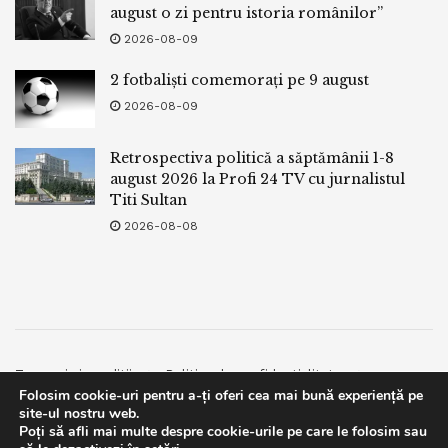
august o zi pentru istoria românilor”
2026-08-09
2 fotbaliști comemorați pe 9 august
2026-08-09
Retrospectiva politică a săptămânii 1-8
august 2026 la Profi 24 TV cu jurnalistul
Titi Sultan
2026-08-08
Termeni si conditii
Politica de confidentialitate
Folosim cookie-uri pentru a-ți oferi cea mai bună experiență pe
Facebook
Contact
site-ul nostru web.
Poți să afli mai multe despre cookie-urile pe care le folosim sau
© 2019
bpnews
- Business & Politics News
bpnews
.
This website uses GDPR cookies. By continuing to use this