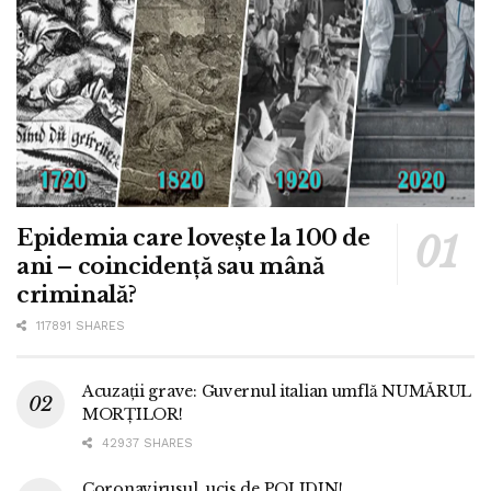
Epidemia care lovește la 100 de
ani – coincidență sau mână
criminală?
117891 SHARES
Acuzații grave: Guvernul italian umflă NUMĂRUL
MORȚILOR!
42937 SHARES
Coronavirusul, ucis de POLIDIN!