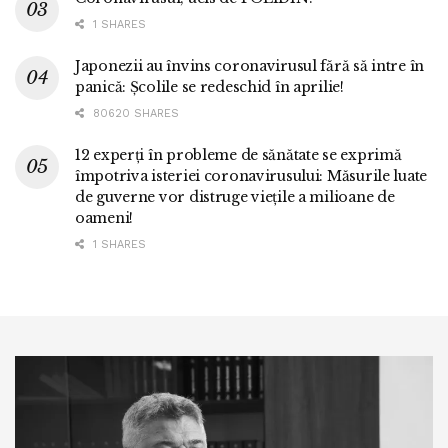
1 SHARES
Japonezii au învins coronavirusul fără să intre în
panică: Școlile se redeschid în aprilie!
80620 SHARES
12 experți în probleme de sănătate se exprimă
împotriva isteriei coronavirusului: Măsurile luate
de guverne vor distruge viețile a milioane de
oameni!
1 SHARES