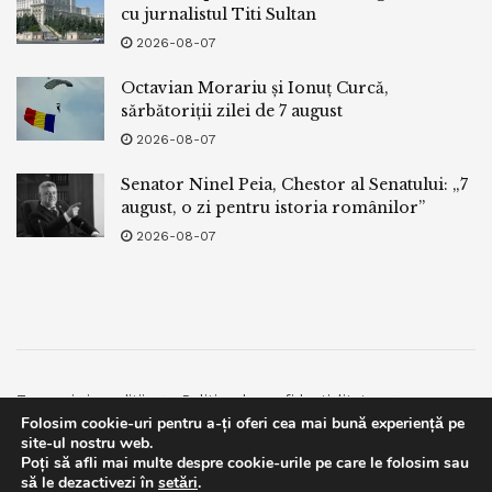
cu jurnalistul Titi Sultan
2026-08-07
Octavian Morariu și Ionuț Curcă,
sărbătoriții zilei de 7 august
2026-08-07
Senator Ninel Peia, Chestor al Senatului: „7
august, o zi pentru istoria românilor”
2026-08-07
Termeni si conditii
Politica de confidentialitate
Folosim cookie-uri pentru a-ți oferi cea mai bună experiență pe
Facebook
Contact
site-ul nostru web.
Poți să afli mai multe despre cookie-urile pe care le folosim sau
© 2019
bpnews
- Business & Politics News
bpnews
.
This website uses GDPR cookies. By continuing to use this
să le dezactivezi în
setări
.