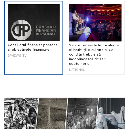
Consilierul financiar personal
Se vor redeschide localurile
si obiectivele financiare
și instituțiile culturale. Ce
condiții trebuie să
BPNEWS TV
îndeplinească de la 1
septembrie
NATIONAL