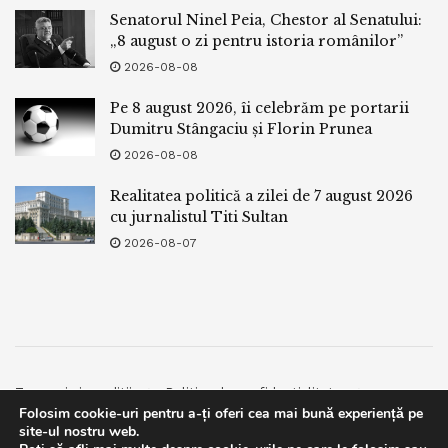
Senatorul Ninel Peia, Chestor al Senatului:
„8 august o zi pentru istoria românilor”
2026-08-08
Pe 8 august 2026, îi celebrăm pe portarii
Dumitru Stângaciu și Florin Prunea
2026-08-08
Realitatea politică a zilei de 7 august 2026
cu jurnalistul Titi Sultan
2026-08-07
Termeni si conditii
Politica de confidentialitate
Folosim cookie-uri pentru a-ți oferi cea mai bună experiență pe
Facebook
Contact
site-ul nostru web.