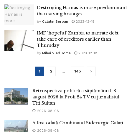
Destroying Hamas is more predominant
than saving hostages
by
Catalin Serban
2023-12-18
IMF ‘hopeful’ Zambia to narrate debt
take care of creditors earlier than
Thursday
by
Mihai Vlad Toma
2023-12-18
1
2
…
145
Retrospectiva politică a săptămânii 1-8
august 2026 la Profi 24 TV cu jurnalistul
Titi Sultan
2026-08-08
A fost odată Combinatul Siderurgic Galați
2026-08-08