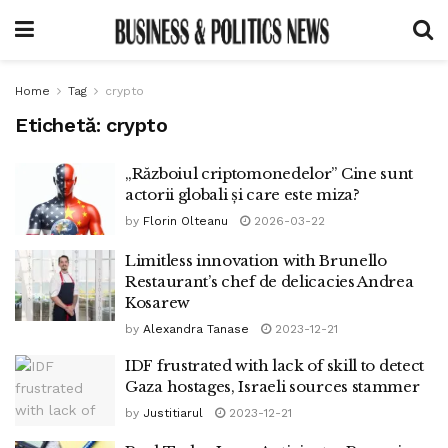
Home
Tag
crypto
Etichetă:
crypto
„Războiul criptomonedelor” Cine sunt
actorii globali și care este miza?
by
Florin Olteanu
2026-03-22
Limitless innovation with Brunello
Restaurant’s chef de delicacies Andrea
Kosarew
by
Alexandra Tanase
2023-12-21
IDF frustrated with lack of skill to detect
Gaza hostages, Israeli sources stammer
by
Justitiarul
2023-12-21