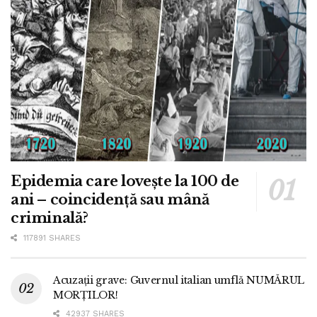
Epidemia care lovește la 100 de
ani – coincidență sau mână
criminală?
117891 SHARES
Acuzații grave: Guvernul italian umflă NUMĂRUL
MORȚILOR!
42937 SHARES