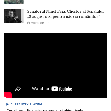
Senatorul Ninel Peia, Chestor al Senatului:
„8 august o zi pentru istoria românilor”
2026-08-08
CURRENTLY PLAYING
Consilierul financiar personal si obiectivele