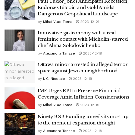
Paul Tudor Jones Anticipates Recession,
Endorses Bitcoin and Gold Amidst
Dangerous Geopolitical Landscape
by
Mihai Vlad Toma
2023-12-21
Innovative gastronomy with a real
feminine contact with Michelin-starred
chef Alena Solodovichenko
by
Alexandra Tanase
2023-12-19
Ottawa minor arrested in alleged terror
space against Jewish neighborhood
by
I. C. Nicolaie
2023-12-19
IMF Urges RBI to Preserve Financial
Coverage Amid Inflation Considerations
by
Mihai Vlad Toma
2023-12-19
Ninety 9 SB Funding unveils its most up
to the moment expansion thought
by
Alexandra Tanase
2023-12-18