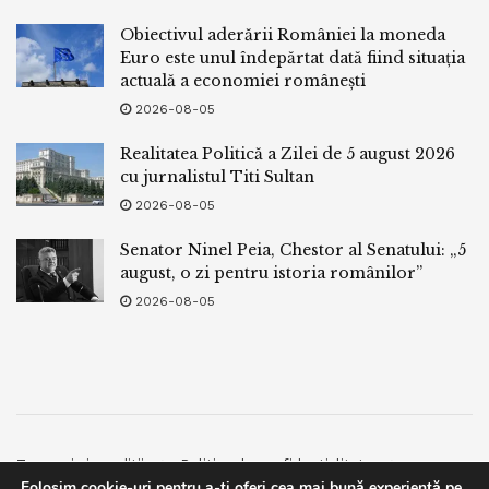
Obiectivul aderării României la moneda
Euro este unul îndepărtat dată fiind situația
actuală a economiei românești
2026-08-05
Realitatea Politică a Zilei de 5 august 2026
cu jurnalistul Titi Sultan
2026-08-05
Senator Ninel Peia, Chestor al Senatului: „5
august, o zi pentru istoria românilor”
2026-08-05
Termeni si conditii
Politica de confidentialitate
Folosim cookie-uri pentru a-ți oferi cea mai bună experiență pe
Facebook
Contact