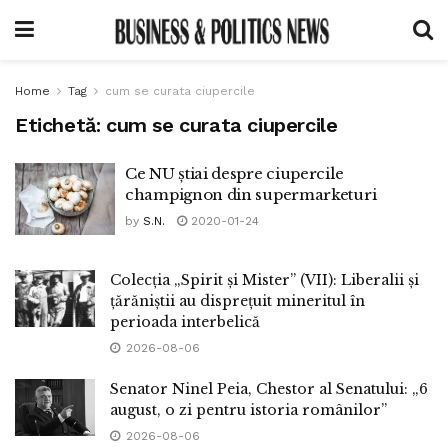
Home
Tag
cum se curata ciupercile
Etichetă:
cum se curata ciupercile
Ce NU știai despre ciupercile
champignon din supermarketuri
by
S.N.
2020-01-24
Colecția „Spirit și Mister” (VII): Liberalii și
țărăniștii au disprețuit mineritul în
perioada interbelică
2026-08-06
Senator Ninel Peia, Chestor al Senatului: „6
august, o zi pentru istoria românilor”
2026-08-06