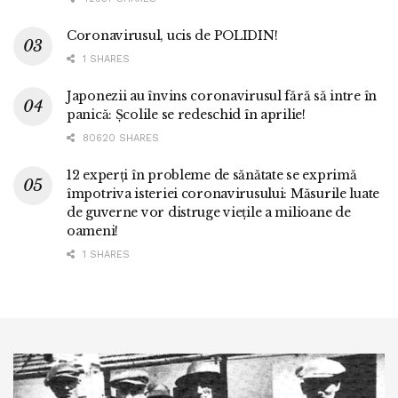
Coronavirusul, ucis de POLIDIN!
1 SHARES
Japonezii au învins coronavirusul fără să intre în
panică: Școlile se redeschid în aprilie!
80620 SHARES
12 experți în probleme de sănătate se exprimă
împotriva isteriei coronavirusului: Măsurile luate
de guverne vor distruge viețile a milioane de
oameni!
1 SHARES