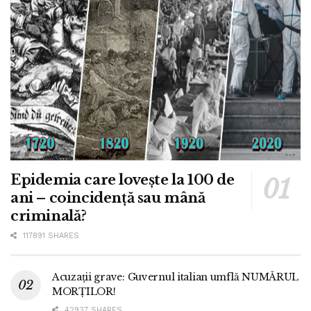
Epidemia care lovește la 100 de
ani – coincidență sau mână
criminală?
117891 SHARES
Acuzații grave: Guvernul italian umflă NUMĂRUL
MORȚILOR!
42937 SHARES