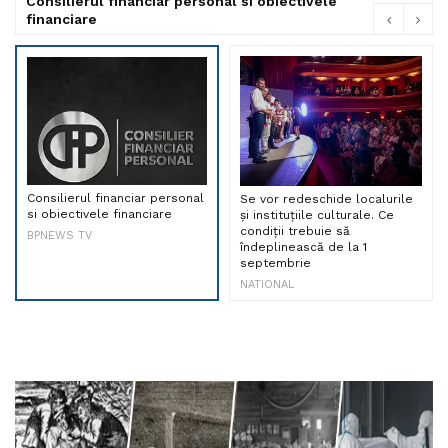
Consilierul financiar personal si obiectivele
financiare
Consilierul financiar personal
Se vor redeschide localurile
si obiectivele financiare
și instituțiile culturale. Ce
condiții trebuie să
BPNEWS TV
îndeplinească de la 1
septembrie
NATIONAL