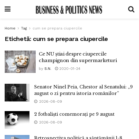
Home
Tag
cum se prepara ciupercile
Etichetă:
cum se prepara ciupercile
Ce NU știai despre ciupercile
champignon din supermarketuri
by
S.N.
2020-01-24
Senator Ninel Peia, Chestor al Senatului: „9
august o zi pentru istoria românilor”
2026-08-09
2 fotbaliști comemorați pe 9 august
2026-08-09
Retrospectiva politică a săptămânii 1-8