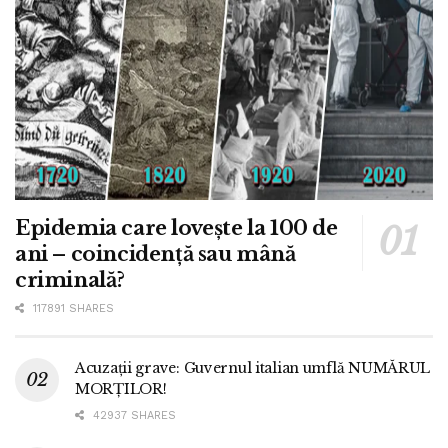
Epidemia care lovește la 100 de
ani – coincidență sau mână
criminală?
117891 SHARES
Acuzații grave: Guvernul italian umflă NUMĂRUL
MORȚILOR!
42937 SHARES