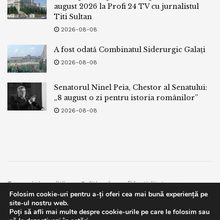
august 2026 la Profi 24 TV cu jurnalistul
Titi Sultan
2026-08-08
A fost odată Combinatul Siderurgic Galați
2026-08-08
Senatorul Ninel Peia, Chestor al Senatului:
„8 august o zi pentru istoria românilor”
2026-08-08
Termeni si conditii
Politica de confidentialitate
Folosim cookie-uri pentru a-ți oferi cea mai bună experiență pe
Facebook
Contact
site-ul nostru web.
Poți să afli mai multe despre cookie-urile pe care le folosim sau
© 2019
bpnews
- Business & Politics News
bpnews
.
This website uses GDPR cookies. By continuing to use this