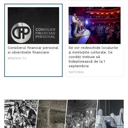
Consilierul financiar personal
Se vor redeschide localurile
si obiectivele financiare
și instituțiile culturale. Ce
condiții trebuie să
BPNEWS TV
îndeplinească de la 1
septembrie
NATIONAL