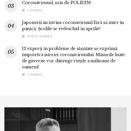
Coronavirusul, ucis de POLIDIN!
1 SHARES
Japonezii au învins coronavirusul fără să intre în
panică: Școlile se redeschid în aprilie!
80620 SHARES
12 experți în probleme de sănătate se exprimă
împotriva isteriei coronavirusului: Măsurile luate
de guverne vor distruge viețile a milioane de
oameni!
1 SHARES