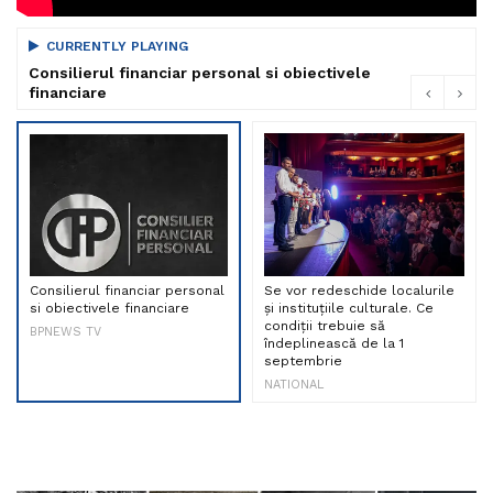
CURRENTLY PLAYING
Consilierul financiar personal si obiectivele
financiare
Consilierul financiar personal
Se vor redeschide localurile
si obiectivele financiare
și instituțiile culturale. Ce
condiții trebuie să
BPNEWS TV
îndeplinească de la 1
septembrie
NATIONAL