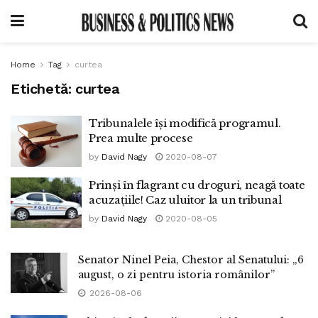
Home
Tag
curtea
Etichetă:
curtea
Tribunalele își modifică programul.
Prea multe procese
by
David Nagy
2020-08-07
Prinși în flagrant cu droguri, neagă toate
acuzațiile! Caz uluitor la un tribunal
by
David Nagy
2020-08-05
Senator Ninel Peia, Chestor al Senatului: „6
august, o zi pentru istoria românilor”
2026-08-06