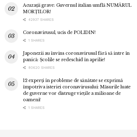
Acuzații grave: Guvernul italian umflă NUMĂRUL
MORȚILOR!
42937 SHARES
Coronavirusul, ucis de POLIDIN!
1 SHARES
Japonezii au învins coronavirusul fără să intre în
panică: Școlile se redeschid în aprilie!
80620 SHARES
12 experți în probleme de sănătate se exprimă
împotriva isteriei coronavirusului: Măsurile luate
de guverne vor distruge viețile a milioane de
oameni!
1 SHARES