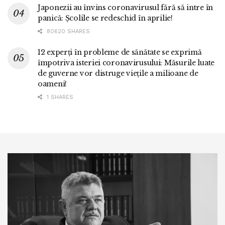
Japonezii au învins coronavirusul fără să intre în
panică: Școlile se redeschid în aprilie!
80620 SHARES
12 experți în probleme de sănătate se exprimă
împotriva isteriei coronavirusului: Măsurile luate
de guverne vor distruge viețile a milioane de
oameni!
1 SHARES