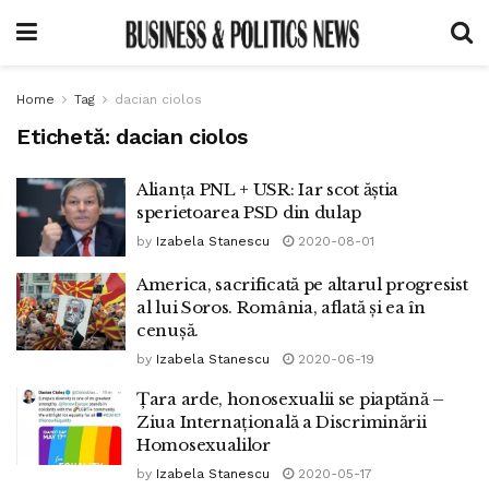
Home
Tag
dacian ciolos
Etichetă:
dacian ciolos
Alianța PNL + USR: Iar scot ăștia
sperietoarea PSD din dulap
by
Izabela Stanescu
2020-08-01
America, sacrificată pe altarul progresist
al lui Soros. România, aflată și ea în
cenușă.
by
Izabela Stanescu
2020-06-19
Țara arde, honosexualii se piaptănă –
Ziua Internațională a Discriminării
Homosexualilor
by
Izabela Stanescu
2020-05-17