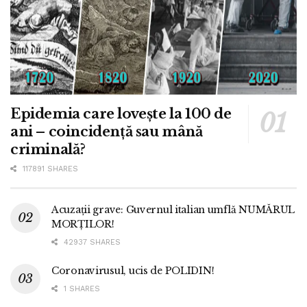
Epidemia care lovește la 100 de
ani – coincidență sau mână
criminală?
117891 SHARES
Acuzații grave: Guvernul italian umflă NUMĂRUL
MORȚILOR!
42937 SHARES
Coronavirusul, ucis de POLIDIN!
1 SHARES