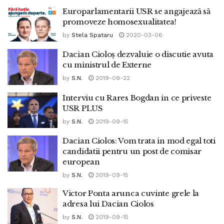
Europarlamentarii USR se angajează să
promoveze homosexualitatea!
by
Stela Spataru
2020-03-06
Dacian Cioloș dezvaluie o discutie avuta
cu ministrul de Externe
by
S.N.
2019-09-22
Interviu cu Rares Bogdan in ce priveste
USR PLUS
by
S.N.
2019-09-15
Dacian Ciolos: Vom trata in mod egal toti
candidatii pentru un post de comisar
european
by
S.N.
2019-09-15
Victor Ponta arunca cuvinte grele la
adresa lui Dacian Ciolos
by
S.N.
2019-09-15