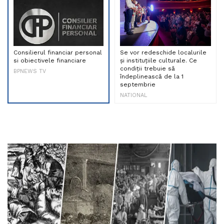
Consilierul financiar personal
Se vor redeschide localurile
si obiectivele financiare
și instituțiile culturale. Ce
condiții trebuie să
BPNEWS TV
îndeplinească de la 1
septembrie
NATIONAL