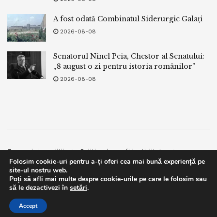
A fost odată Combinatul Siderurgic Galați
2026-08-08
Senatorul Ninel Peia, Chestor al Senatului:
„8 august o zi pentru istoria românilor”
2026-08-08
Termeni si conditii
Politica de confidentialitate
Folosim cookie-uri pentru a-ți oferi cea mai bună experiență pe
Facebook
Contact
site-ul nostru web.
Poți să afli mai multe despre cookie-urile pe care le folosim sau
© 2019
bpnews
- Business & Politics News
bpnews
.
This website uses GDPR cookies. By continuing to use this
să le dezactivezi în
setări
.
website you are giving consent to cookies being used. Visit our
Accept
Privacy and Cookie Policy
.
I Agree