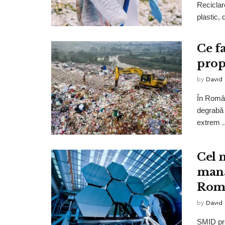
Reciclar
plastic, 
Ce f
prop
by
David
În Român
degrabă 
extrem ..
Cel 
mana
Rom
by
David
SMID pre