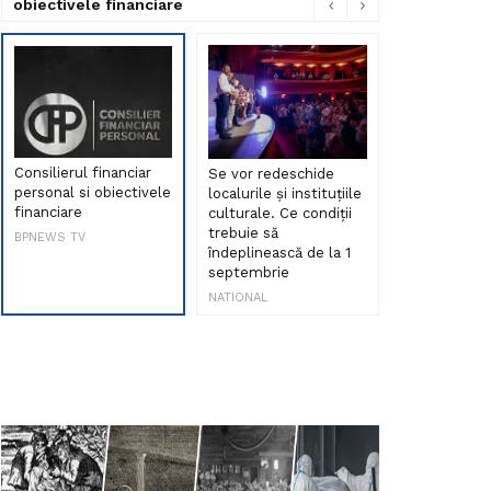
obiectivele financiare
Consilierul financiar
Se vor redeschide
Debut de sen
personal si obiectivele
localurile și instituțiile
muzica româ
financiare
culturale. Ce condiții
Maria Peia r
trebuie să
Internetul la
BPNEWS TV
îndeplinească de la 1
ani!
septembrie
NATIONAL
NATIONAL