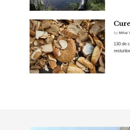
Cure
by
Mihai
130 de co
resturilo