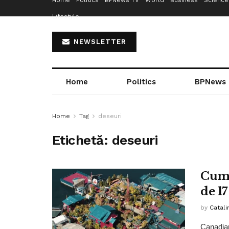
Home
Politics
BPNews TV
World
Business
Science
Lifestyle
NEWSLETTER
Home
Politics
BPNews
Home
Tag
deseuri
Etichetă:
deseuri
Cum 
de 17
by
Catali
Canadianu