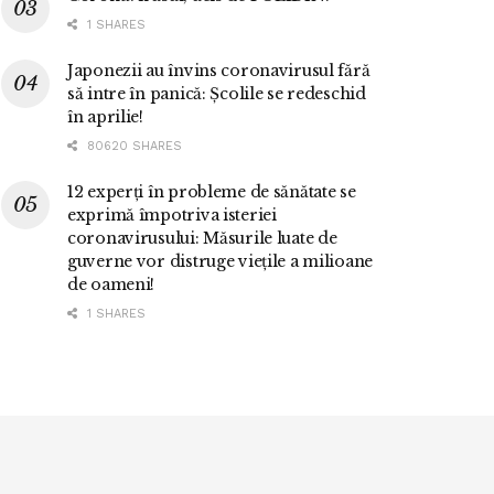
1 SHARES
Japonezii au învins coronavirusul fără
să intre în panică: Școlile se redeschid
în aprilie!
80620 SHARES
12 experți în probleme de sănătate se
exprimă împotriva isteriei
coronavirusului: Măsurile luate de
guverne vor distruge viețile a milioane
de oameni!
1 SHARES