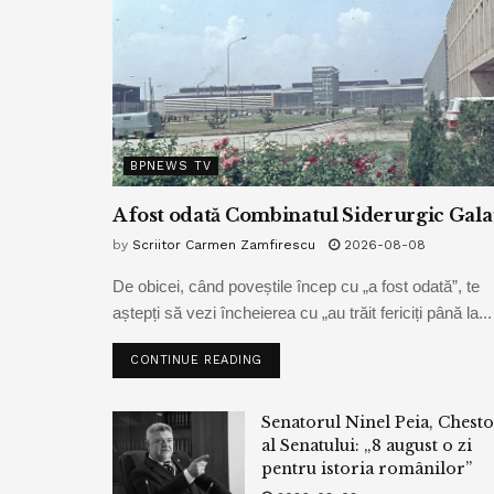
BPNEWS TV
A fost odată Combinatul Siderurgic Gala
by
Scriitor Carmen Zamfirescu
2026-08-08
De obicei, când poveștile încep cu „a fost odată”, te
aștepți să vezi încheierea cu „au trăit fericiți până la...
CONTINUE READING
Senatorul Ninel Peia, Chest
al Senatului: „8 august o zi
pentru istoria românilor”