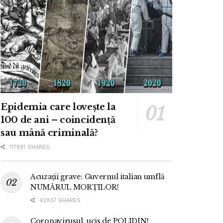
Epidemia care lovește la
100 de ani – coincidență
sau mână criminală?
117891 SHARES
Acuzații grave: Guvernul italian umflă
NUMĂRUL MORȚILOR!
42937 SHARES
Coronavirusul, ucis de POLIDIN!