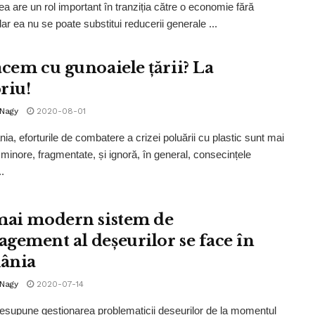
ea are un rol important în tranziția către o economie fără
dar ea nu se poate substitui reducerii generale ...
acem cu gunoaiele țării? La
riu!
 Nagy
2020-08-01
ia, eforturile de combatere a crizei poluării cu plastic sunt mai
minore, fragmentate, și ignoră, în general, consecințele
.
mai modern sistem de
gement al deșeurilor se face în
ânia
 Nagy
2020-07-14
supune gestionarea problematicii deșeurilor de la momentul