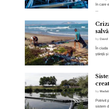
în care e
...
Criz
salv
by
David
În ciuda
știință ș
Sist
crea
by
Madali
Potrivit 
sistem d