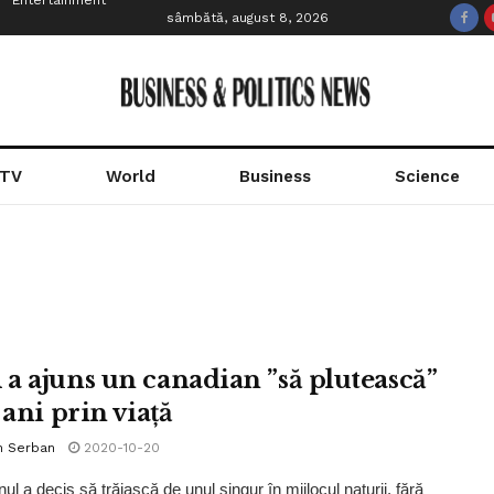
Entertainment
sâmbătă, august 8, 2026
 TV
World
Business
Science
a ajuns un canadian ”să plutească”
 ani prin viață
n Serban
2020-10-20
l a decis să trăiască de unul singur în mijlocul naturii, fără