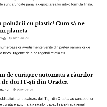
le sunt aruncate până la depozitarea lor într-o formulă finală.
a poluării cu plastic! Cum să ne
ăm planeta
 Nagy
2020-07-01
 numeroaselor avertismente venite din partea oamenilor de
i a nevoii urgente de a ne regândi relația cu ...
em de curățare automată a râurilor
t de doi IT-ști din Oradea
na Horj
2019-09-25
publicației startupcafe.ro, doi IT-ști din Oradea au conceput un
e curățare automată a râurilor capabil să extragă anual ...