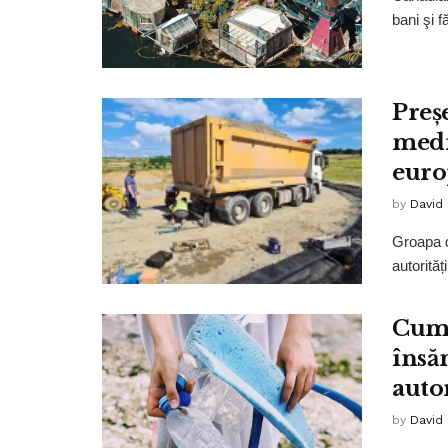
bani şi 
Preș
medi
euro
by
David
Groapa d
autorităț
Cum 
însă
autor
by
David