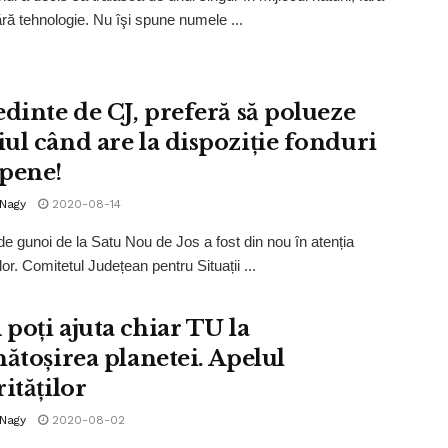
fără tehnologie. Nu îşi spune numele ...
edinte de CJ, preferă să polueze
ul când are la dispoziție fonduri
pene!
 Nagy
2020-08-14
e gunoi de la Satu Nou de Jos a fost din nou în atenția
ilor. Comitetul Județean pentru Situații ...
poți ajuta chiar TU la
nătoșirea planetei. Apelul
ităților
 Nagy
2020-08-02