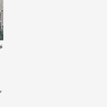
ți
or