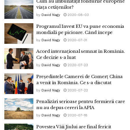
Cum au îmbunătățit fondurile europene
viața cetățenilor?
by
David Nagy
2020-08-03
Programul Invest EU va pune economia
mondială pe picioare. Când începe
by
David Nagy
2020-07-31
Acord internațional semnat în România.
Ce decizie s-a luat
by
David Nagy
2020-07-23
Președintele Camerei de Comerț China
a venit în România. Ce s-a discutat
by
David Nagy
2020-07-22
Penalizări serioase pentru fermierii care
nu au depus cereri la APIA
by
David Nagy
2020-07-18
Povestea Văii Jiului are final fericit