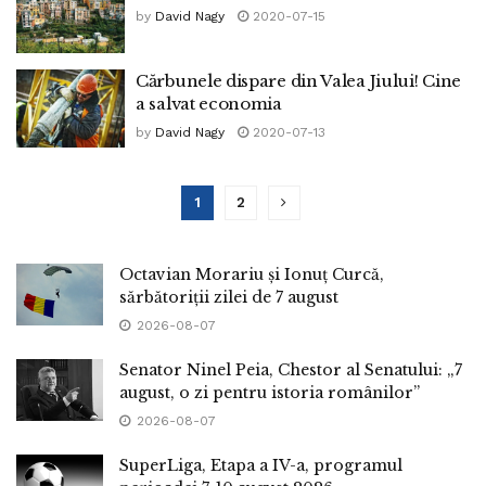
by
David Nagy
2020-07-15
Cărbunele dispare din Valea Jiului! Cine
a salvat economia
by
David Nagy
2020-07-13
1
2
Octavian Morariu și Ionuț Curcă,
sărbătoriții zilei de 7 august
2026-08-07
Senator Ninel Peia, Chestor al Senatului: „7
august, o zi pentru istoria românilor”
2026-08-07
SuperLiga, Etapa a IV-a, programul