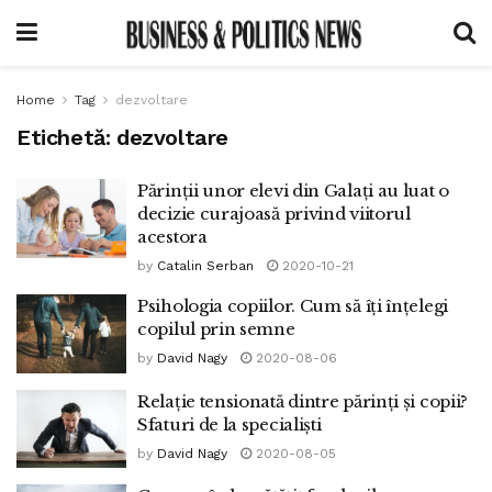
Home
Tag
dezvoltare
Etichetă:
dezvoltare
Părinții unor elevi din Galați au luat o
decizie curajoasă privind viitorul
acestora
by
Catalin Serban
2020-10-21
Psihologia copiilor. Cum să îți înțelegi
copilul prin semne
by
David Nagy
2020-08-06
Relație tensionată dintre părinți și copii?
Sfaturi de la specialiști
by
David Nagy
2020-08-05