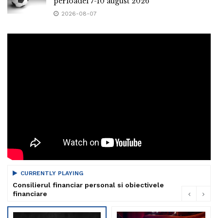
perioadei 7-10 august 2026
2026-08-07
CURRENTLY PLAYING
Consilierul financiar personal si obiectivele
financiare