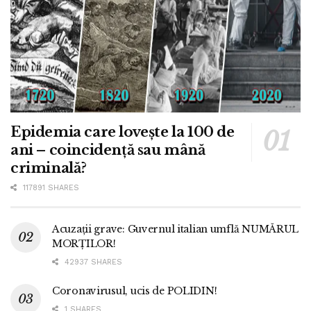
Epidemia care lovește la 100 de
ani – coincidență sau mână
criminală?
117891 SHARES
Acuzații grave: Guvernul italian umflă NUMĂRUL
MORȚILOR!
42937 SHARES
Coronavirusul, ucis de POLIDIN!
1 SHARES