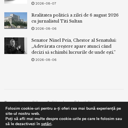
2026-08-07
Realitatea politică a zilei de 6 august 2026
cu jurnalistul Titi Sultan
2026-08-06
Senator Ninel Peia, Chestor al Senatului:
„Adevărata creștere apare atunci când
decizi să schimbi lucrurile de unde ești.”
2026-08-06
Termeni si conditii
Politica de confidentialitate
Folosim cookie-uri pentru a-ți oferi cea mai bună experiență pe
Facebook
Contact
site-ul nostru web.
Poți să afli mai multe despre cookie-urile pe care le folosim sau
© 2019
bpnews
- Business & Politics News
bpnews
.
This website uses GDPR cookies. By continuing to use this
să le dezactivezi în
setări
.