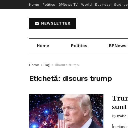
Home
Politics
BPNews TV
World
Business
Science
NEWSLETTER
Home
Politics
BPNews
Home
Tag
discurs trump
Etichetă:
discurs trump
Trum
sunt 
by
Izabe
În ciuda