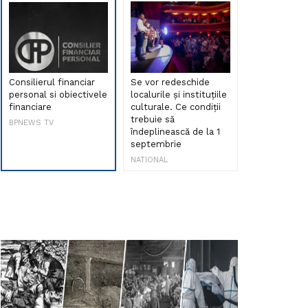
Consilierul financiar
Se vor redeschide
Debut de sen
personal si obiectivele
localurile și instituțiile
muzica româ
financiare
culturale. Ce condiții
Maria Peia r
trebuie să
Internetul la
BPNEWS TV
îndeplinească de la 1
ani!
septembrie
NATIONAL
NATIONAL