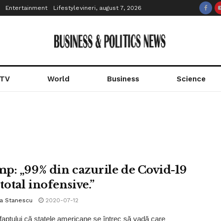
Entertainment
Lifestyle
vineri, august 7, 2026
 TV
World
Business
Science
p: „99% din cazurile de Covid-19
total inofensive.”
la Stanescu
2020-07-12
 faptului că statele americane se întrec să vadă care