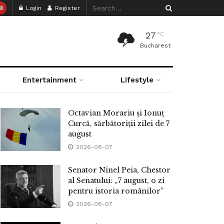
Login
Register
27
°C
Bucharest
Entertainment
Lifestyle
Octavian Morariu și Ionuț
Curcă, sărbătoriții zilei de 7
august
2026-08-07
Senator Ninel Peia, Chestor
al Senatului: „7 august, o zi
pentru istoria românilor”
2026-08-07