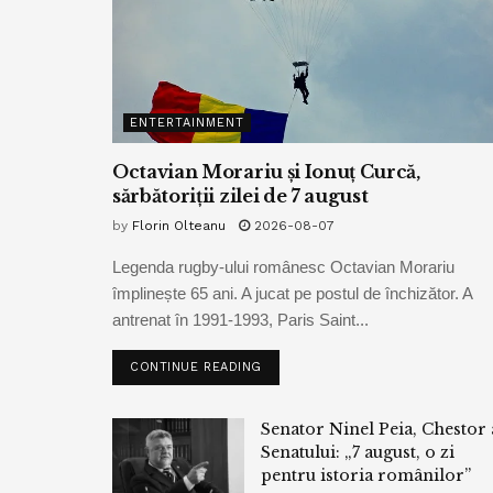
ENTERTAINMENT
Octavian Morariu și Ionuț Curcă,
sărbătoriții zilei de 7 august
by
Florin Olteanu
2026-08-07
Legenda rugby-ului românesc Octavian Morariu
împlinește 65 ani. A jucat pe postul de închizător. A
antrenat în 1991-1993, Paris Saint...
CONTINUE READING
Senator Ninel Peia, Chestor 
Senatului: „7 august, o zi
pentru istoria românilor”