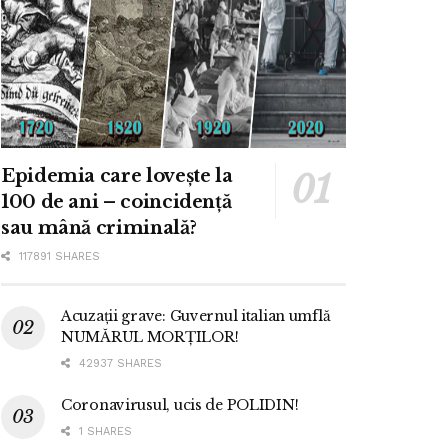
Epidemia care lovește la
100 de ani – coincidență
sau mână criminală?
117891 SHARES
Acuzații grave: Guvernul italian umflă
NUMĂRUL MORȚILOR!
42937 SHARES
Coronavirusul, ucis de POLIDIN!
1 SHARES