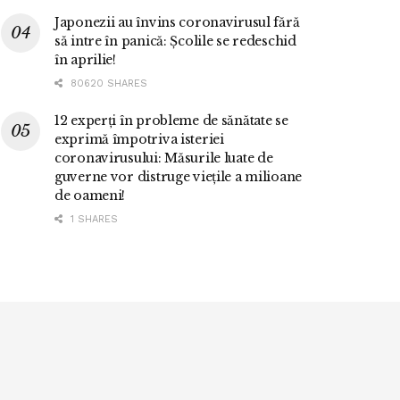
Japonezii au învins coronavirusul fără
să intre în panică: Școlile se redeschid
în aprilie!
80620 SHARES
12 experți în probleme de sănătate se
exprimă împotriva isteriei
coronavirusului: Măsurile luate de
guverne vor distruge viețile a milioane
de oameni!
1 SHARES