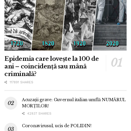
Epidemia care lovește la 100 de
ani – coincidență sau mână
criminală?
117891 SHARES
Acuzații grave: Guvernul italian umflă NUMĂRUL
MORȚILOR!
42937 SHARES
Coronavirusul, ucis de POLIDIN!