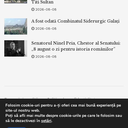
Titi Sultan
2026-08-08
A fost odată Combinatul Siderurgic Galați
2026-08-08
Senatorul Ninel Peia, Chestor al Senatului:
„8 august o zi pentru istoria românilor”
2026-08-08
Termeni si conditii
Politica de confidentialitate
Folosim cookie-uri pentru a-ți oferi cea mai bună experiență pe
Facebook
Contact
site-ul nostru web.
Poți să afli mai multe despre cookie-urile pe care le folosim sau
© 2019
bpnews
- Business & Politics News
bpnews
.
This website uses GDPR cookies. By continuing to use this
să le dezactivezi în
setări
.
website you are giving consent to cookies being used. Visit our