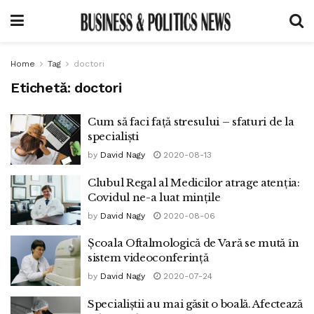
Home
Tag
doctori
Etichetă:
doctori
Cum să faci față stresului – sfaturi de la
specialiști
by
David Nagy
2020-08-13
Clubul Regal al Medicilor atrage atenția:
Covidul ne-a luat mințile
by
David Nagy
2020-08-06
Școala Oftalmologică de Vară se mută în
sistem videoconferință
by
David Nagy
2020-07-24
Specialiștii au mai găsit o boală. Afectează