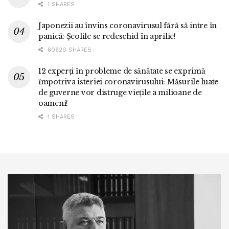
1 SHARES
Japonezii au învins coronavirusul fără să intre în
panică: Școlile se redeschid în aprilie!
80620 SHARES
12 experți în probleme de sănătate se exprimă
împotriva isteriei coronavirusului: Măsurile luate
de guverne vor distruge viețile a milioane de
oameni!
1 SHARES