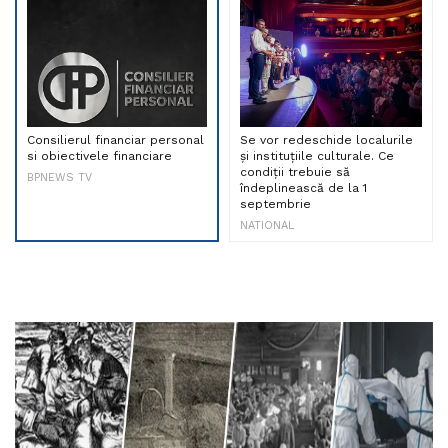
Consilierul financiar personal
Se vor redeschide localurile
si obiectivele financiare
și instituțiile culturale. Ce
condiții trebuie să
BPNEWS TV
îndeplinească de la 1
septembrie
NATIONAL