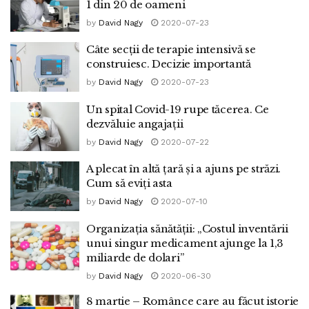
1 din 20 de oameni
by
David Nagy
2020-07-23
Câte secții de terapie intensivă se
construiesc. Decizie importantă
by
David Nagy
2020-07-23
Un spital Covid-19 rupe tăcerea. Ce
dezvăluie angajații
by
David Nagy
2020-07-22
A plecat în altă țară și a ajuns pe străzi.
Cum să eviți asta
by
David Nagy
2020-07-10
Organizația sănătății: „Costul inventării
unui singur medicament ajunge la 1,3
miliarde de dolari”
by
David Nagy
2020-06-30
8 martie – Românce care au făcut istorie