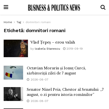
Home
Tag
domnitori romani
Etichetă:
domnitori romani
Vlad Țepeș – erou valah
by
Izabela Stanescu
2019-09-19
Octavian Morariu și Ionuț Curcă,
sărbătoriții zilei de 7 august
2026-08-07
Senator Ninel Peia, Chestor al Senatului: „7
august, o zi pentru istoria românilor”
2026-08-07