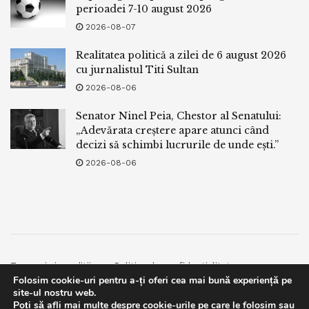
perioadei 7-10 august 2026
2026-08-07
Realitatea politică a zilei de 6 august 2026
cu jurnalistul Titi Sultan
2026-08-06
Senator Ninel Peia, Chestor al Senatului:
„Adevărata creștere apare atunci când
decizi să schimbi lucrurile de unde ești.”
2026-08-06
Termeni si conditii
Politica de confidentialitate
Folosim cookie-uri pentru a-ți oferi cea mai bună experiență pe
Facebook
Contact
site-ul nostru web.
Poți să afli mai multe despre cookie-urile pe care le folosim sau
© 2019
bpnews
- Business & Politics News
bpnews
.