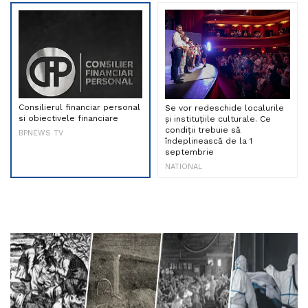
Consilierul financiar personal
Se vor redeschide localurile
si obiectivele financiare
și instituțiile culturale. Ce
condiții trebuie să
BPNEWS TV
îndeplinească de la 1
septembrie
NATIONAL