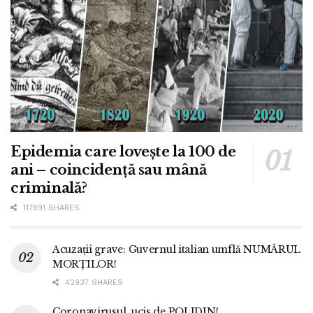
Epidemia care lovește la 100 de
ani – coincidență sau mână
criminală?
117891 SHARES
Acuzații grave: Guvernul italian umflă NUMĂRUL
MORȚILOR!
42937 SHARES
Coronavirusul, ucis de POLIDIN!