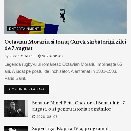
ENTERTAINMENT
Octavian Morariu și Ionuț Curcă, sărbătoriții zilei
de 7 august
by
Florin Olteanu
2026-08-07
Legenda rugby-ului românesc Octavian Morariu împlinește 65
ani. A jucat pe postul de închizător. A antrenat în 1991-1993,
Paris Saint...
CONTINUE READING
Senator Ninel Peia, Chestor al Senatului: „7
august, o zi pentru istoria românilor”
2026-08-07
SuperLiga, Etapa a IV-a, programul