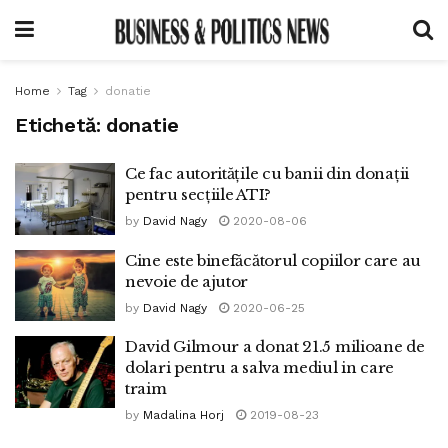
Home
Tag
donatie
Etichetă:
donatie
Ce fac autoritățile cu banii din donații
pentru secțiile ATI?
by
David Nagy
2020-08-06
Cine este binefăcătorul copiilor care au
nevoie de ajutor
by
David Nagy
2020-06-25
David Gilmour a donat 21.5 milioane de
dolari pentru a salva mediul in care
traim
by
Madalina Horj
2019-08-23