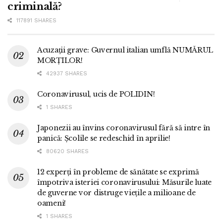
criminală?
117891 SHARES
Acuzații grave: Guvernul italian umflă NUMĂRUL
MORȚILOR!
42937 SHARES
Coronavirusul, ucis de POLIDIN!
1 SHARES
Japonezii au învins coronavirusul fără să intre în
panică: Școlile se redeschid în aprilie!
80620 SHARES
12 experți în probleme de sănătate se exprimă
împotriva isteriei coronavirusului: Măsurile luate
de guverne vor distruge viețile a milioane de
oameni!
1 SHARES