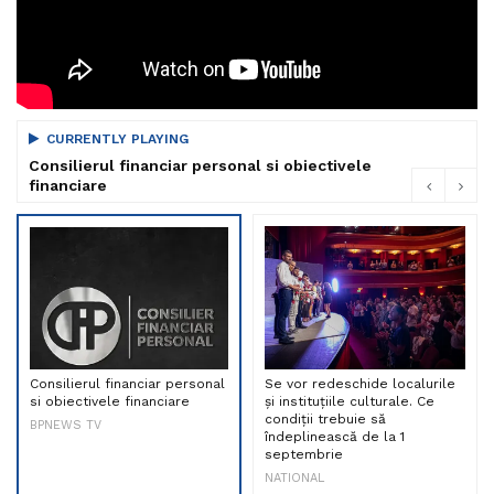
CURRENTLY PLAYING
Consilierul financiar personal si obiectivele
financiare
Consilierul financiar personal
Se vor redeschide localurile
si obiectivele financiare
și instituțiile culturale. Ce
condiții trebuie să
BPNEWS TV
îndeplinească de la 1
septembrie
NATIONAL