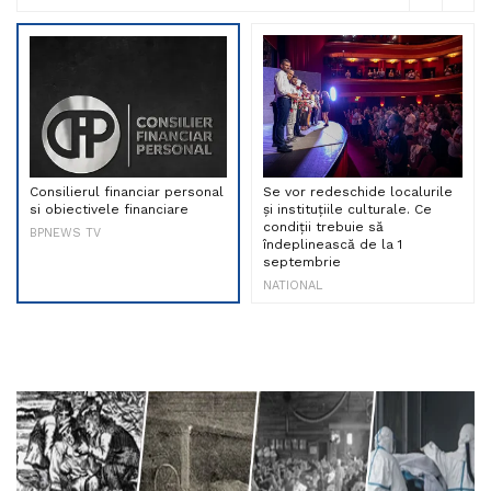
Consilierul financiar personal
Se vor redeschide localurile
si obiectivele financiare
și instituțiile culturale. Ce
condiții trebuie să
BPNEWS TV
îndeplinească de la 1
septembrie
NATIONAL