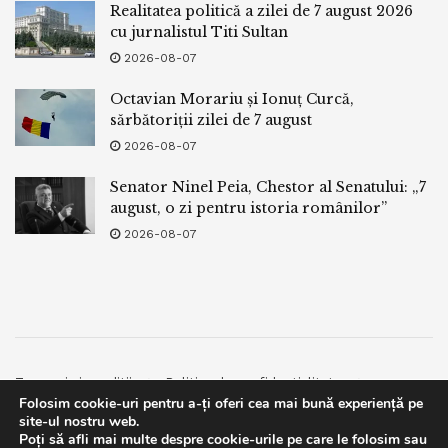
Realitatea politică a zilei de 7 august 2026
cu jurnalistul Titi Sultan
2026-08-07
Octavian Morariu și Ionuț Curcă,
sărbătoriții zilei de 7 august
2026-08-07
Senator Ninel Peia, Chestor al Senatului: „7
august, o zi pentru istoria românilor”
2026-08-07
Termeni si conditii
Politica de confidentialitate
Folosim cookie-uri pentru a-ți oferi cea mai bună experiență pe
Facebook
Contact
site-ul nostru web.
Poți să afli mai multe despre cookie-urile pe care le folosim sau
© 2019
bpnews
- Business & Politics News
bpnews
.