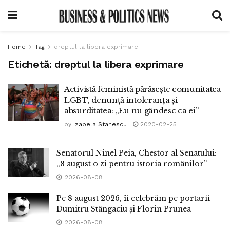
Home
Tag
dreptul la libera exprimare
Etichetă:
dreptul la libera exprimare
Activistă feministă părăsește comunitatea
LGBT, denunță intoleranța și
absurditatea: „Eu nu gândesc ca ei”
by
Izabela Stanescu
2020-02-25
Senatorul Ninel Peia, Chestor al Senatului:
„8 august o zi pentru istoria românilor”
2026-08-08
Pe 8 august 2026, îi celebrăm pe portarii
Dumitru Stângaciu și Florin Prunea
2026-08-08