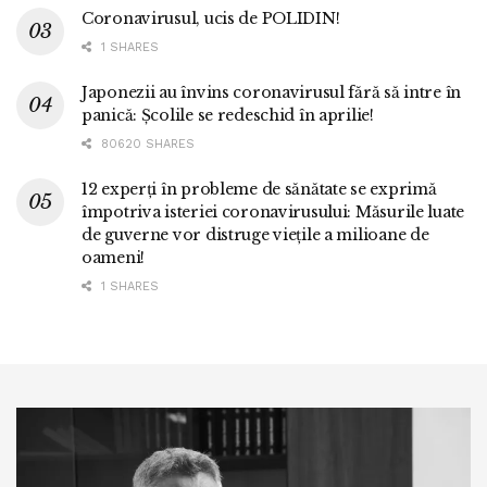
Coronavirusul, ucis de POLIDIN!
1 SHARES
Japonezii au învins coronavirusul fără să intre în
panică: Școlile se redeschid în aprilie!
80620 SHARES
12 experți în probleme de sănătate se exprimă
împotriva isteriei coronavirusului: Măsurile luate
de guverne vor distruge viețile a milioane de
oameni!
1 SHARES