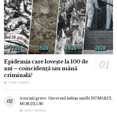
Epidemia care lovește la 100 de
ani – coincidență sau mână
criminală?
117891 SHARES
Acuzații grave: Guvernul italian umflă NUMĂRUL
MORȚILOR!
42937 SHARES