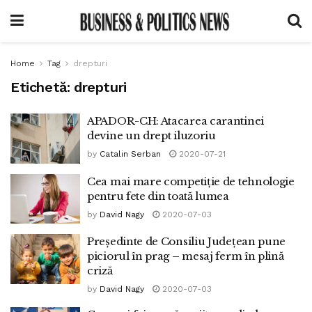
Home
Tag
drepturi
Etichetă:
drepturi
APADOR-CH: Atacarea carantinei
devine un drept iluzoriu
by
Catalin Serban
2020-07-21
Cea mai mare competiție de tehnologie
pentru fete din toată lumea
by
David Nagy
2020-07-03
Președinte de Consiliu Județean pune
piciorul în prag – mesaj ferm în plină
criză
by
David Nagy
2020-07-03