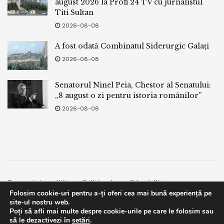
august 2026 la Profi 24 TV cu jurnalistul
Titi Sultan
2026-08-08
A fost odată Combinatul Siderurgic Galați
2026-08-08
Senatorul Ninel Peia, Chestor al Senatului:
„8 august o zi pentru istoria românilor”
2026-08-08
Termeni si conditii
Politica de confidentialitate
Folosim cookie-uri pentru a-ți oferi cea mai bună experiență pe
Facebook
Contact
site-ul nostru web.
Poți să afli mai multe despre cookie-urile pe care le folosim sau
© 2019
bpnews
- Business & Politics News
bpnews
.
This website uses GDPR cookies. By continuing to use this
să le dezactivezi în
setări
.