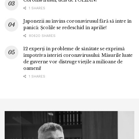
Coronavirusul, ucis de POLIDIN!
1 SHARES
Japonezii au învins coronavirusul fără să intre în
panică: Școlile se redeschid în aprilie!
80620 SHARES
12 experți în probleme de sănătate se exprimă
împotriva isteriei coronavirusului: Măsurile luate
de guverne vor distruge viețile a milioane de
oameni!
1 SHARES