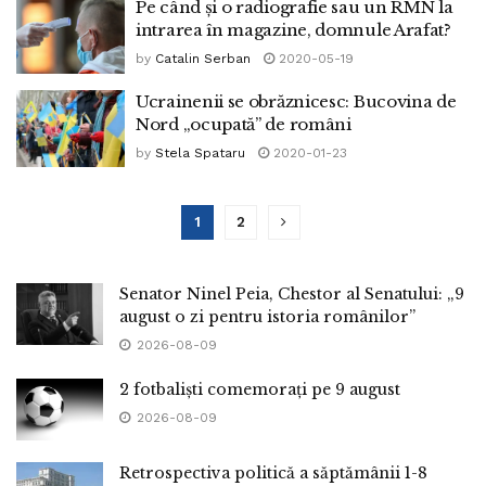
Pe când și o radiografie sau un RMN la
intrarea în magazine, domnule Arafat?
by
Catalin Serban
2020-05-19
Ucrainenii se obrăznicesc: Bucovina de
Nord „ocupată” de români
by
Stela Spataru
2020-01-23
1
2
Senator Ninel Peia, Chestor al Senatului: „9
august o zi pentru istoria românilor”
2026-08-09
2 fotbaliști comemorați pe 9 august
2026-08-09
Retrospectiva politică a săptămânii 1-8