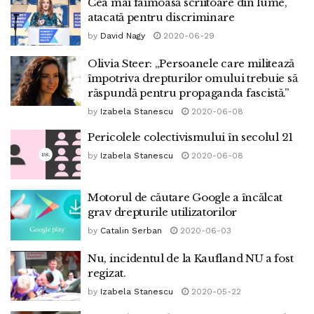
Cea mai faimoasă scriitoare din lume,
atacată pentru discriminare
by
David Nagy
2020-06-29
Olivia Steer: „Persoanele care militează
împotriva drepturilor omului trebuie să
răspundă pentru propaganda fascistă.”
by
Izabela Stanescu
2020-06-08
Pericolele colectivismului în secolul 21
by
Izabela Stanescu
2020-06-08
Motorul de căutare Google a încălcat
grav drepturile utilizatorilor
by
Catalin Serban
2020-06-03
Nu, incidentul de la Kaufland NU a fost
regizat.
by
Izabela Stanescu
2020-05-22