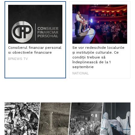
Consilierul financiar personal
Se vor redeschide localurile
si obiectivele financiare
și instituțiile culturale. Ce
condiții trebuie să
BPNEWS TV
îndeplinească de la 1
septembrie
NATIONAL