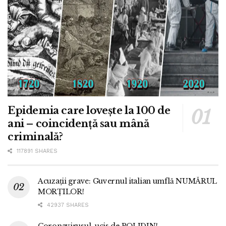
Epidemia care lovește la 100 de
ani – coincidență sau mână
criminală?
117891 SHARES
Acuzații grave: Guvernul italian umflă NUMĂRUL
MORȚILOR!
42937 SHARES