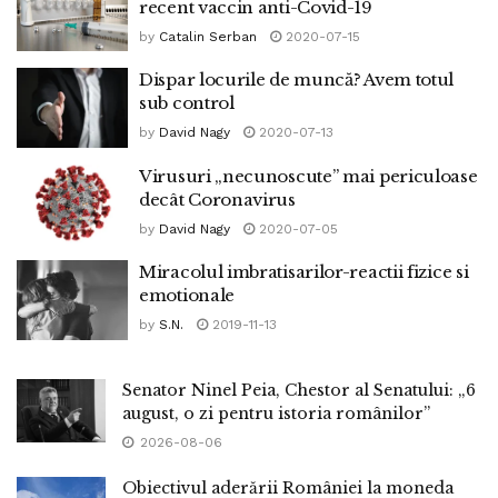
recent vaccin anti-Covid-19
by
Catalin Serban
2020-07-15
Dispar locurile de muncă? Avem totul
sub control
by
David Nagy
2020-07-13
Virusuri „necunoscute” mai periculoase
decât Coronavirus
by
David Nagy
2020-07-05
Miracolul imbratisarilor-reactii fizice si
emotionale
by
S.N.
2019-11-13
Senator Ninel Peia, Chestor al Senatului: „6
august, o zi pentru istoria românilor”
2026-08-06
Obiectivul aderării României la moneda