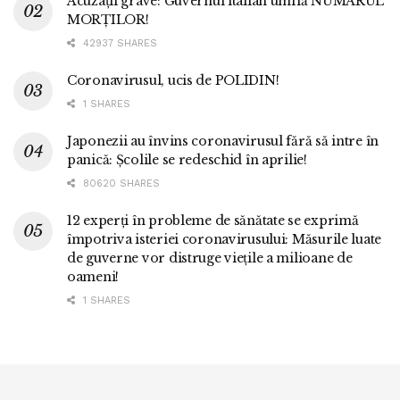
Acuzații grave: Guvernul italian umflă NUMĂRUL
MORȚILOR!
42937 SHARES
Coronavirusul, ucis de POLIDIN!
1 SHARES
Japonezii au învins coronavirusul fără să intre în
panică: Școlile se redeschid în aprilie!
80620 SHARES
12 experți în probleme de sănătate se exprimă
împotriva isteriei coronavirusului: Măsurile luate
de guverne vor distruge viețile a milioane de
oameni!
1 SHARES