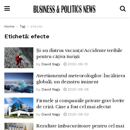
Home
Tag
efecte
Etichetă:
efecte
Și-au distrus vacanța! Accidente teribile
pentru câțiva turiști
by
David Nagy
2020-08-13
Avertismentul meteorologilor: Încălzirea
globală, un dezastru iminent
by
David Nagy
2020-08-05
Firmele și companiile private grav lovite
de criză. Cine a fost cel mai afectat
by
David Nagy
2020-08-02
Rezultate îmbucurătoare pentru cel mai