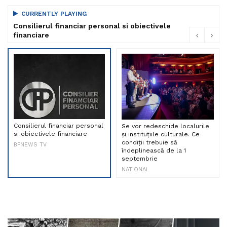
CURRENTLY PLAYING
Consilierul financiar personal si obiectivele
financiare
Consilierul financiar personal
Se vor redeschide localurile
si obiectivele financiare
și instituțiile culturale. Ce
condiții trebuie să
BPNEWS TV
îndeplinească de la 1
septembrie
NATIONAL