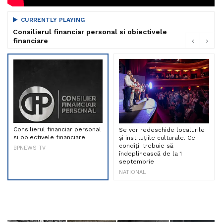
CURRENTLY PLAYING
Consilierul financiar personal si obiectivele
financiare
Consilierul financiar personal
Se vor redeschide localurile
si obiectivele financiare
și instituțiile culturale. Ce
condiții trebuie să
BPNEWS TV
îndeplinească de la 1
septembrie
NATIONAL