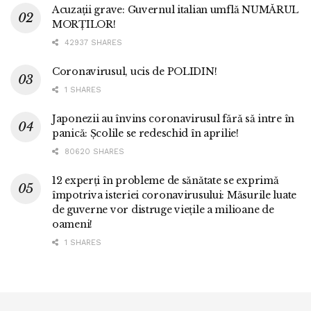
Acuzații grave: Guvernul italian umflă NUMĂRUL
MORȚILOR!
42937 SHARES
Coronavirusul, ucis de POLIDIN!
1 SHARES
Japonezii au învins coronavirusul fără să intre în
panică: Școlile se redeschid în aprilie!
80620 SHARES
12 experți în probleme de sănătate se exprimă
împotriva isteriei coronavirusului: Măsurile luate
de guverne vor distruge viețile a milioane de
oameni!
1 SHARES