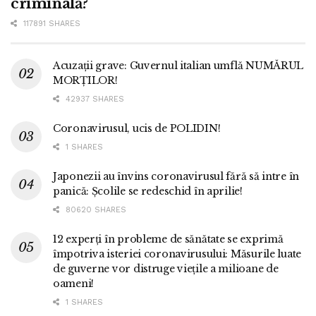
criminală?
117891 SHARES
Acuzații grave: Guvernul italian umflă NUMĂRUL
MORȚILOR!
42937 SHARES
Coronavirusul, ucis de POLIDIN!
1 SHARES
Japonezii au învins coronavirusul fără să intre în
panică: Școlile se redeschid în aprilie!
80620 SHARES
12 experți în probleme de sănătate se exprimă
împotriva isteriei coronavirusului: Măsurile luate
de guverne vor distruge viețile a milioane de
oameni!
1 SHARES