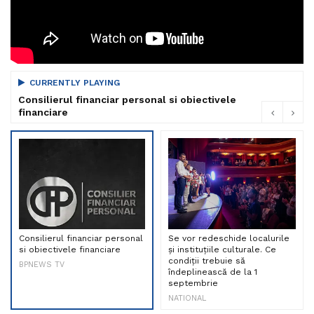
CURRENTLY PLAYING
Consilierul financiar personal si obiectivele
financiare
Consilierul financiar personal
Se vor redeschide localurile
si obiectivele financiare
și instituțiile culturale. Ce
condiții trebuie să
BPNEWS TV
îndeplinească de la 1
septembrie
NATIONAL