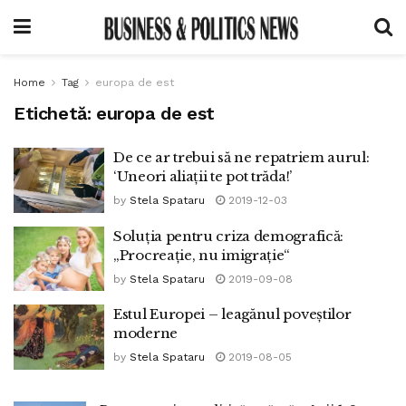
Home
Tag
europa de est
Etichetă:
europa de est
De ce ar trebui să ne repatriem aurul:
‘Uneori aliații te pot trăda!’
by
Stela Spataru
2019-12-03
Soluția pentru criza demografică:
„Procreaţie, nu imigraţie“
by
Stela Spataru
2019-09-08
Estul Europei – leagănul poveștilor
moderne
by
Stela Spataru
2019-08-05