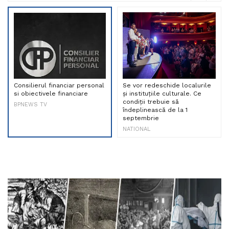
Consilierul financiar personal
Se vor redeschide localurile
si obiectivele financiare
și instituțiile culturale. Ce
condiții trebuie să
BPNEWS TV
îndeplinească de la 1
septembrie
NATIONAL