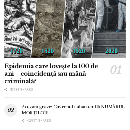
Epidemia care lovește la 100 de
ani – coincidență sau mână
criminală?
117891 SHARES
Acuzații grave: Guvernul italian umflă NUMĂRUL
MORȚILOR!
42937 SHARES