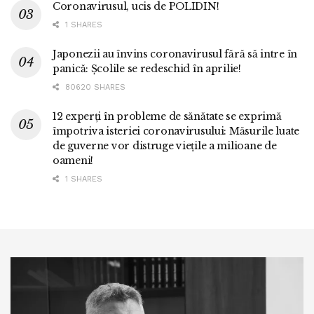
Coronavirusul, ucis de POLIDIN!
1 SHARES
Japonezii au învins coronavirusul fără să intre în
panică: Școlile se redeschid în aprilie!
80620 SHARES
12 experți în probleme de sănătate se exprimă
împotriva isteriei coronavirusului: Măsurile luate
de guverne vor distruge viețile a milioane de
oameni!
1 SHARES