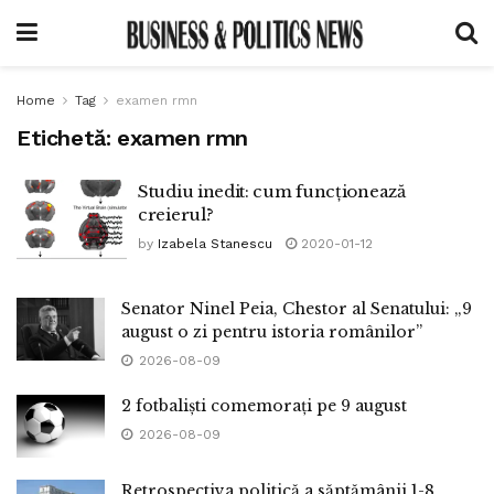
Home
Tag
examen rmn
Etichetă:
examen rmn
Studiu inedit: cum funcționează
creierul?
by
Izabela Stanescu
2020-01-12
Senator Ninel Peia, Chestor al Senatului: „9
august o zi pentru istoria românilor”
2026-08-09
2 fotbaliști comemorați pe 9 august
2026-08-09
Retrospectiva politică a săptămânii 1-8