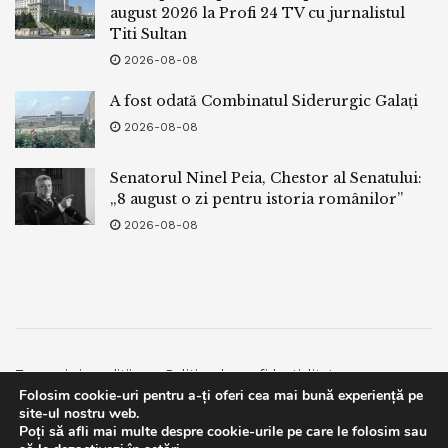
august 2026 la Profi 24 TV cu jurnalistul
Titi Sultan
2026-08-08
A fost odată Combinatul Siderurgic Galați
2026-08-08
Senatorul Ninel Peia, Chestor al Senatului:
„8 august o zi pentru istoria românilor”
2026-08-08
Termeni si conditii
Politica de confidentialitate
Folosim cookie-uri pentru a-ți oferi cea mai bună experiență pe
Facebook
Contact
site-ul nostru web.
Poți să afli mai multe despre cookie-urile pe care le folosim sau
© 2019
bpnews
- Business & Politics News
bpnews
.
This website uses GDPR cookies. By continuing to use this